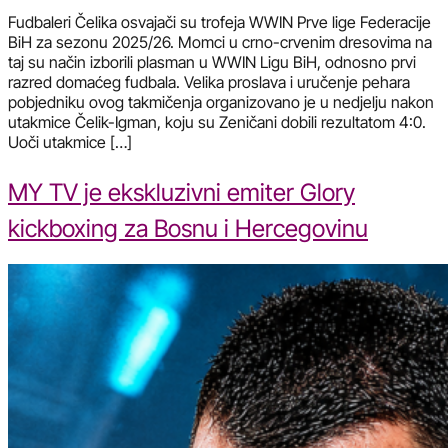
Fudbaleri Čelika osvajači su trofeja WWIN Prve lige Federacije
BiH za sezonu 2025/26. Momci u crno-crvenim dresovima na
taj su način izborili plasman u WWIN Ligu BiH, odnosno prvi
razred domaćeg fudbala. Velika proslava i uručenje pehara
pobjedniku ovog takmičenja organizovano je u nedjelju nakon
utakmice Čelik-Igman, koju su Zeničani dobili rezultatom 4:0.
Uoči utakmice […]
MY TV je ekskluzivni emiter Glory
kickboxing za Bosnu i Hercegovinu