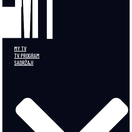
MY TV
TV PROGRAM
SADRŽAJI