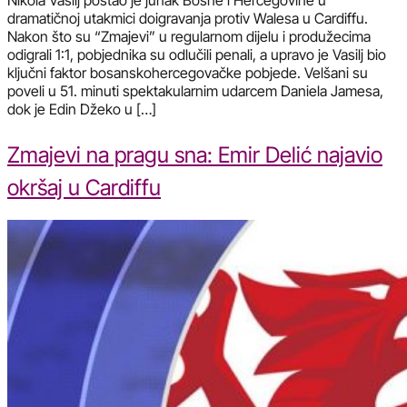
dramatičnoj utakmici doigravanja protiv Walesa u Cardiffu.
Nakon što su “Zmajevi” u regularnom dijelu i produžecima
odigrali 1:1, pobjednika su odlučili penali, a upravo je Vasilj bio
ključni faktor bosanskohercegovačke pobjede. Velšani su
poveli u 51. minuti spektakularnim udarcem Daniela Jamesa,
dok je Edin Džeko u […]
Zmajevi na pragu sna: Emir Delić najavio
okršaj u Cardiffu