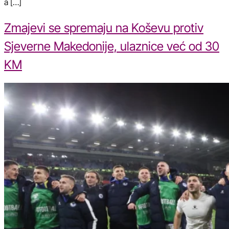
a […]
Zmajevi se spremaju na Koševu protiv
Sjeverne Makedonije, ulaznice već od 30
KM