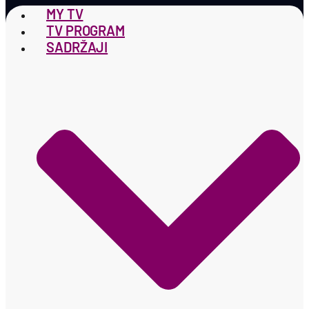
MY TV
TV PROGRAM
SADRŽAJI