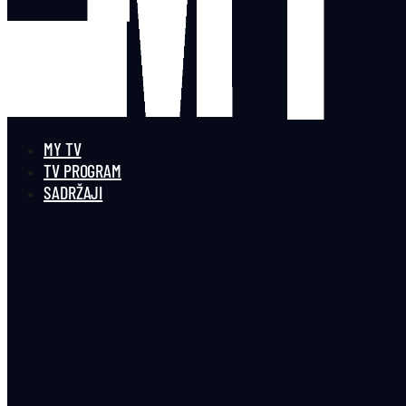
MY TV
TV PROGRAM
SADRŽAJI