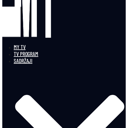
MY TV
TV PROGRAM
SADRŽAJI