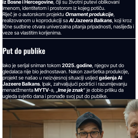
iz Bosne i Hercegovine
, čiji su životni putevi oblikovani
imenom, identitetom i prostorom iz kojeg potiču.
Riječ je o autorskom projektu
Ornament produkcije
,
realizovanom u koprodukciji sa
Al Jazeera Balkans
, koji kroz
lične sudbine otvara univerzalna pitanja pripadnosti, naslijeđa i
veze sa vlastitim korijenima.
Put do publike
Iako je serijal sniman tokom
2025. godine
, njegov put do
gledalaca nije bio jednostavan. Nakon završetka produkcije,
projekt se našao u neizvjesnoj situaciji usljed
gašenja Al
Jazeere Balkans
. Ipak, zahvaljujući podršci i razumijevanju
menadžmenta
MYTV
-a, „
Ime je znak
“ je dobio priliku da
ugleda svjetlo dana i pronađe svoj put do publike.