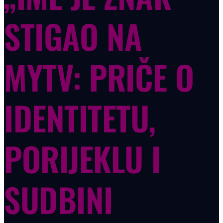
STIGAO NA
MYTV: PRIČE O
IDENTITETU,
PORIJEKLU I
SUDBINI