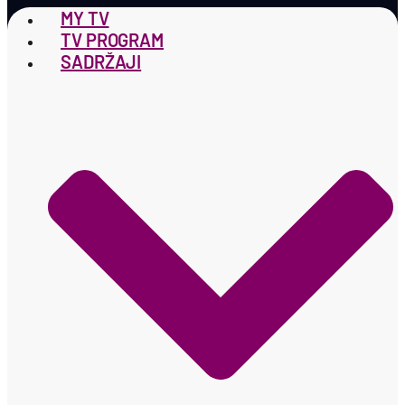
MY TV
TV PROGRAM
SADRŽAJI