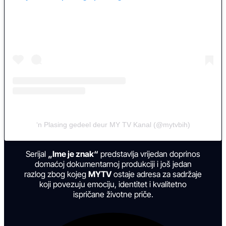
‘n Plasing gedeel deur MY TV Kanal (@mytvbih)
Serijal
„Ime je znak“
predstavlja vrijedan doprinos
domaćoj dokumentarnoj produkciji i još jedan
razlog zbog kojeg
MYTV
ostaje adresa za sadržaje
koji povezuju emociju, identitet i kvalitetno
ispričane životne priče.