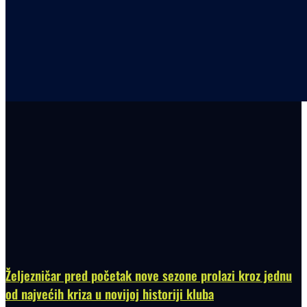
Željezničar pred početak nove sezone prolazi kroz jednu
od najvećih kriza u novijoj historiji kluba