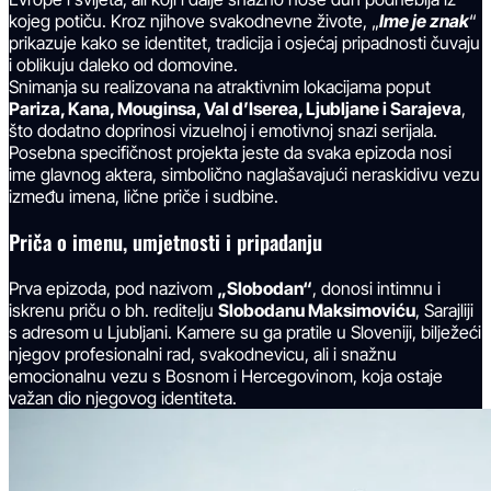
kojeg potiču. Kroz njihove svakodnevne živote, „
Ime je znak
“
prikazuje kako se identitet, tradicija i osjećaj pripadnosti čuvaju
i oblikuju daleko od domovine.
Snimanja su realizovana na atraktivnim lokacijama poput
Pariza, Kana, Mouginsa, Val d’Iserea, Ljubljane i Sarajeva
,
što dodatno doprinosi vizuelnoj i emotivnoj snazi serijala.
Posebna specifičnost projekta jeste da svaka epizoda nosi
ime glavnog aktera, simbolično naglašavajući neraskidivu vezu
između imena, lične priče i sudbine.
Priča o imenu, umjetnosti i pripadanju
Prva epizoda, pod nazivom
„Slobodan“
, donosi intimnu i
iskrenu priču o bh. reditelju
Slobodanu Maksimoviću
, Sarajliji
s adresom u Ljubljani. Kamere su ga pratile u Sloveniji, bilježeći
njegov profesionalni rad, svakodnevicu, ali i snažnu
emocionalnu vezu s Bosnom i Hercegovinom, koja ostaje
važan dio njegovog identiteta.