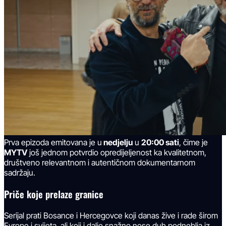
Prva epizoda emitovana je u
nedjelju
u
20:00 sati
, čime je
MYTV
još jednom potvrdio opredijeljenost ka kvalitetnom,
društveno relevantnom i autentičnom dokumentarnom
sadržaju.
Priče koje prelaze granice
Serijal prati Bosance i Hercegovce koji danas žive i rade širom
Evrope i svijeta, ali koji i dalje snažno nose duh podneblja iz