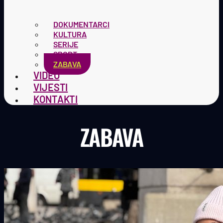
DOKUMENTARCI
KULTURA
SERIJE
SPORT
ZABAVA
VIDEO
VIJESTI
KONTAKTI
ZABAVA