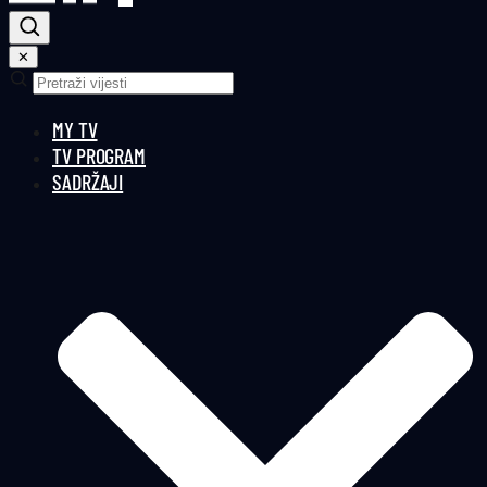
✕
MY TV
TV PROGRAM
SADRŽAJI