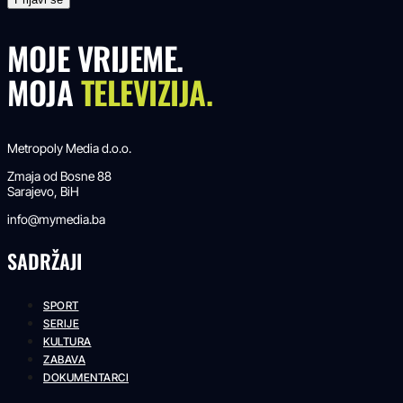
MOJE VRIJEME.
MOJA
TELEVIZIJA.
Metropoly Media d.o.o.
Zmaja od Bosne 88
Sarajevo, BiH
info@mymedia.ba
SADRŽAJI
SPORT
SERIJE
KULTURA
ZABAVA
DOKUMENTARCI