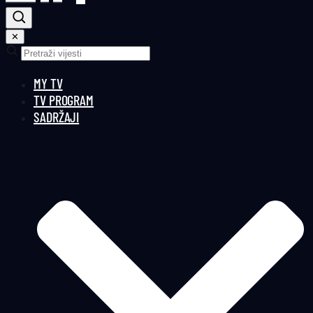
✕
MY TV
TV PROGRAM
SADRŽAJI