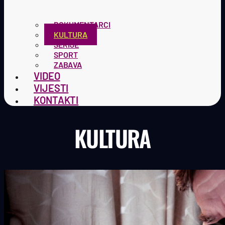
DOKUMENTARCI
KULTURA
SERIJE
SPORT
ZABAVA
VIDEO
VIJESTI
KONTAKTI
KULTURA