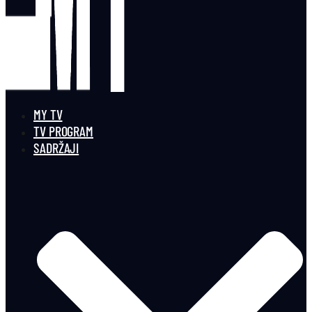
MY TV
TV PROGRAM
SADRŽAJI