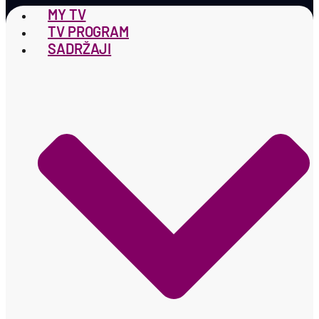
MY TV
TV PROGRAM
SADRŽAJI