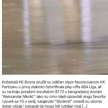
Košarkaši KK Bosne pružili su odličan otpor favorizovanom KK
Partizanu u prvoj utakmici četvrtfinala play-offa ABA Liga, ali
su na kraju poraženi rezultatom 81:73 u beogradskoj dvorani
“Aleksandar Nikolić”. Iako su crno-bijeli opravdali ulogu favorita
i poveli sa 1:0 u seriji, sarajevski “Studenti” ostavili su veoma
dobar utisak i pokazali da mogu biti ozbiljan rival […]