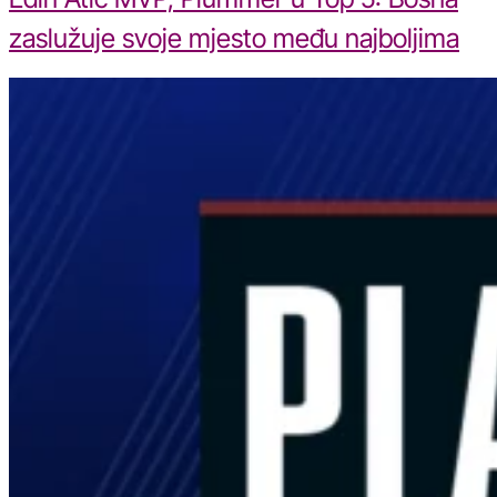
zaslužuje svoje mjesto među najboljima