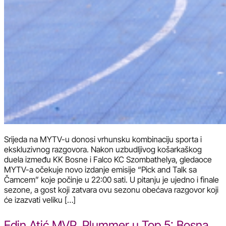
Srijeda na MYTV-u donosi vrhunsku kombinaciju sporta i
ekskluzivnog razgovora. Nakon uzbudljivog košarkaškog
duela između KK Bosne i Falco KC Szombathelya, gledaoce
MYTV-a očekuje novo izdanje emisije “Pick and Talk sa
Čamcem” koje počinje u 22:00 sati. U pitanju je ujedno i finale
sezone, a gost koji zatvara ovu sezonu obećava razgovor koji
će izazvati veliku […]
Edin Atić MVP, Plummer u Top 5: Bosna