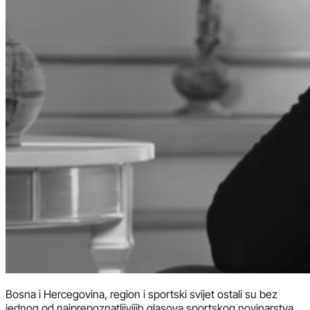
Bosna i Hercegovina, region i sportski svijet ostali su bez
jednog od najprepoznatljivijih glasova sportskog novinarstva.