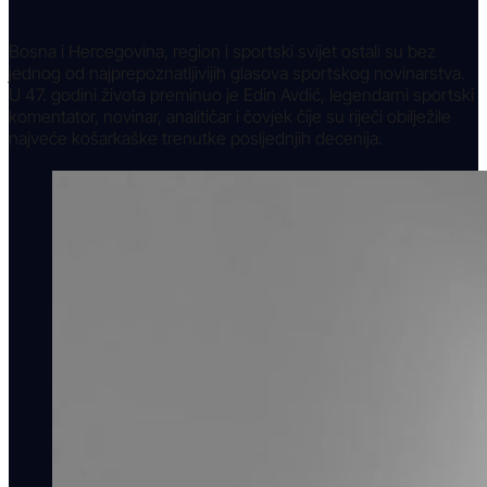
Bosna i Hercegovina, region i sportski svijet ostali su bez
jednog od najprepoznatljivijih glasova sportskog novinarstva.
U 47. godini života preminuo je Edin Avdić, legendarni sportski
komentator, novinar, analitičar i čovjek čije su riječi obilježile
najveće košarkaške trenutke posljednjih decenija.