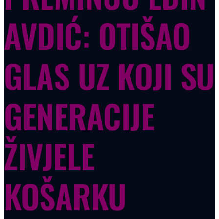
AVDIĆ: OTIŠAO
GLAS UZ KOJI SU
GENERACIJE
ŽIVJELE
KOŠARKU