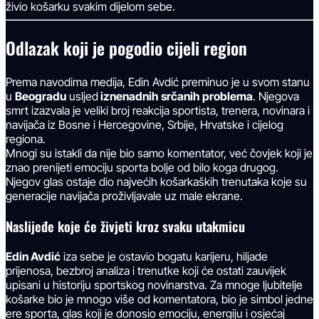
živio košarku svakim dijelom sebe.
Odlazak koji je pogodio cijeli region
Prema navodima medija, Edin Avdić preminuo je u svom stanu
u
Beogradu
usljed
iznenadnih srčanih problema
. Njegova
smrt izazvala je veliki broj reakcija sportista, trenera, novinara i
navijača iz Bosne i Hercegovine, Srbije, Hrvatske i cijelog
regiona.
Mnogi su istakli da nije bio samo komentator, već čovjek koji je
znao prenijeti emociju sporta bolje od bilo koga drugog.
Njegov glas ostaje dio najvećih košarkaških trenutaka koje su
generacije navijača proživljavale uz male ekrane.
Naslijeđe koje će živjeti kroz svaku utakmicu
Edin Avdić
iza sebe je ostavio bogatu karijeru, hiljade
prijenosa, bezbroj analiza i trenutke koji će ostati zauvijek
upisani u historiju sportskog novinarstva. Za mnoge ljubitelje
košarke bio je mnogo više od komentatora, bio je simbol jedne
ere sporta, glas koji je donosio emociju, energiju i osjećaj