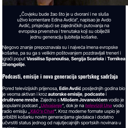
„Čovjeku bude žao što je u dvorani i ne sluša
uživo komentare Edina Avdića“, napisao je Avdo
Avdić, prisjećajući se zajedničkih putovanja na
evropska prvenstva i trenutaka koji su obilježili
jednu generaciju ljubitelja košarke.
Njegovo znanje prepoznavala su i najveća imena evropske
košarke, pa su ga s velikim poštovanjem pozdravljali treneri i
igrači poput
Vassilisa Spanoulisa
,
Sergija Scariola
i
Tornikea
Shengelije
.
Podcasti, emisije i nova generacija sportskog sadržaja
Pored televizijskih prijenosa,
Edin Avdić
posljednjih godina bio
je veoma aktivan i kroz
autorske emisije
,
podcaste
i
društvene mreže
. Zajedno s
Milošem Jovanovićem
vodio je
popularni podcast „
Udvajanje
“, dok je na
televiziji Una
vodio
radio emisiju „
X&O’s Chat
“. Kroz moderne formate uspio je
približiti košarku novim generacijama gledalaca i dodatno
učvrstiti status jednog od najutjecajnijih sportskih novinara u