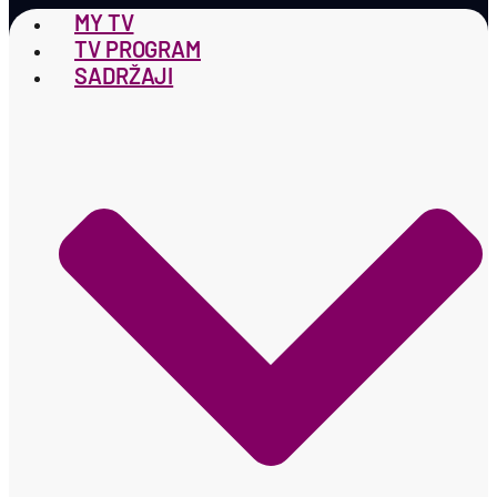
MY TV
TV PROGRAM
SADRŽAJI