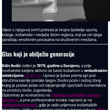
Vijest o njegovoj smrti potresla je brojne ljubitelje sporta,
kolege, košarkaše i navijače širom regiona, koji se od njega
opraštaju emotivnim porukama na društvenim mrežama.
Glas koji je obilježio generacije
Edin Avdić
rođen je
1979. godine u Sarajevu
, a prije
novinarske karijere aktivno se bavio košarkom u
omladinskim
selekcijama
KK Bosne
. Upravo je ljubav prema igri pod
obručima kasnije postala njegov životni poziv i razlog zbog
kojeg je postao jedan od najcjenjenijih sportskih komentatora
na prostoru bivše Jugoslavije.
Diplomirao je novinarstvo na
Fakultetu političkih nauka u
Sarajevu
, a prve profesionalne korake napravio je na
Federalnoj televiziji
, gdje je radio prijenose košarkaških
takmičenja. Veliku popularnost stekao je tokom rada na
OBN
-