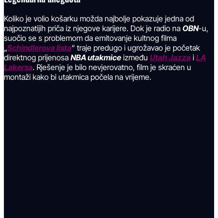
Koliko je volio košarku možda najbolje pokazuje jedna od
najpoznatijih priča iz njegove karijere. Dok je radio na
OBN
-u,
suočio se s problemom da emitovanje kultnog filma
„
Schindlerova lista
“ traje predugo i ugrožavao je početak
direktnog prijenosa
NBA utakmice
između
Utah Jazza
i
LA
Lakersa
. Rješenje je bilo nevjerovatno, film je skraćen u
montaži kako bi utakmica počela na vrijeme.