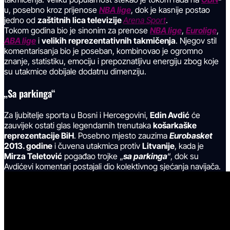
u, posebno kroz prijenose
NBA lige
, dok je kasnije postao
jedno od
zaštitnih lica televizije
Arena Sport
.
Tokom godina bio je sinonim za prenose
NBA lige
,
Eurolige
,
ABA lige
i
velikih reprezentativnih takmičenja
. Njegov stil
komentarisanja bio je poseban, kombinovao je ogromno
znanje, statistiku, emociju i prepoznatljivu energiju zbog koje
su utakmice dobijale dodatnu dimenziju.
„Sa parkinga“
Za ljubitelje sporta u Bosni i Hercegovini,
Edin Avdić
će
zauvijek ostati glas legendarnih trenutaka
košarkaške
reprezentacije BiH
. Posebno mjesto zauzima
Eurobasket
2013. godine
i čuvena utakmica protiv
Litvanije
, kada je
Mirza Teletović
pogađao trojke „
sa parkinga
“, dok su
Avdićevi komentari postajali dio kolektivnog sjećanja navijača.