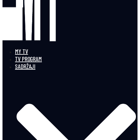
MY TV
TV PROGRAM
SADRŽAJI