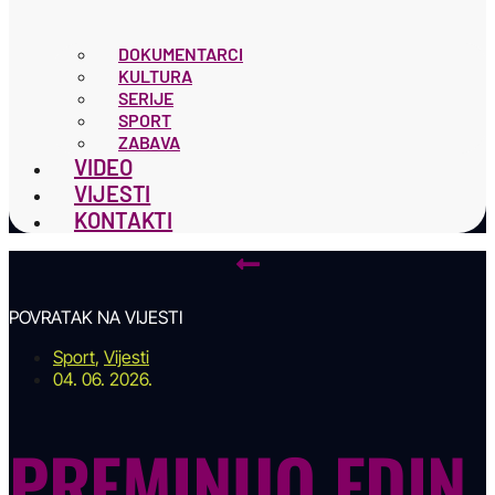
DOKUMENTARCI
KULTURA
SERIJE
SPORT
ZABAVA
VIDEO
VIJESTI
KONTAKTI
POVRATAK NA VIJESTI
Sport
,
Vijesti
04. 06. 2026.
PREMINUO EDIN