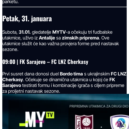
parketu.
Petak, 31. januara
Subota,
31.01.
gledatelje
MYTV
-a očekuju tri fudbalske
utakmice, uživo iz
Antalije
sa
zimskih priprema
. Ove
utakmice služit će kao važna provjera forme pred nastavak
sezone.
09:00
|
FK Sarajevo – FC LNZ Cherkasy
Prvi susret dana donosi duel
Bordo tima
s ukrajinskim
FC LNZ
Cherkasy
. Očekuje se dinamična utakmica u kojoj će
FK
Sarajevo
testirati formu i kombinacije igrača s ciljem pripreme
za proljetni nastavak sezone.