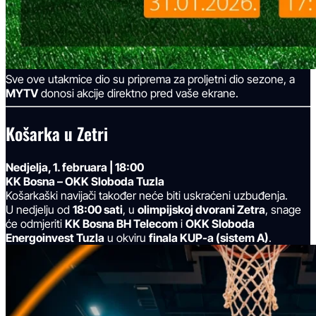
Sve ove utakmice dio su priprema za proljetni dio sezone, a
MYTV
donosi akcije direktno pred vaše ekrane.
Košarka u Zetri
Nedjelja, 1. februara | 18:00
KK Bosna – OKK Sloboda Tuzla
Košarkaški navijači također neće biti uskraćeni uzbuđenja.
U nedjelju od
18:00 sati
, u
olimpijskoj dvorani Zetra
, snage
će odmjeriti
KK Bosna BH Telecom
i
OKK Sloboda
Energoinvest Tuzla
u okviru
finala KUP-a (sistem A)
.