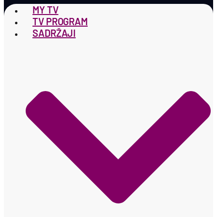
MY TV
TV PROGRAM
SADRŽAJI