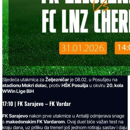
Sljedeća utakmica za
Željezničar
je 08.02. u Posušjeu na
stadionu Mokri dolac
, protiv
HŠK Posušja
u okviru
20. kola
WWin Lige BiH
17:10
|
FK Sarajevo – FK Vardar
FK Sarajevo
nakon prve utakmice u Antaliji odmjerava snage
s
makedonskim FK Vardarom
. Ovaj duel biće važan test na
kraju dana, uz priliku da treneri još jednom rotiraju sastav i daju