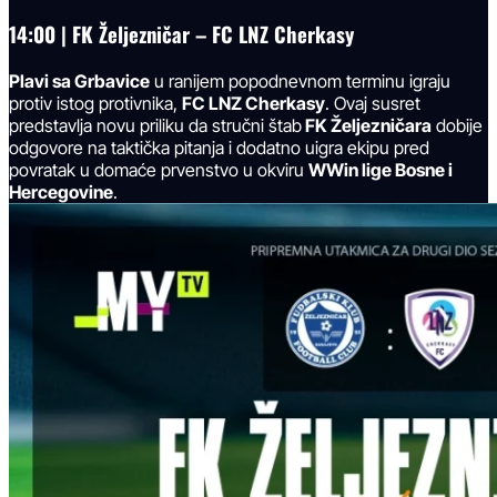
14:00
|
FK Željezničar – FC LNZ Cherkasy
Plavi sa Grbavice
u ranijem popodnevnom terminu igraju
protiv istog protivnika,
FC LNZ Cherkasy
. Ovaj susret
predstavlja novu priliku da stručni štab
FK Željezničara
dobije
odgovore na taktička pitanja i dodatno uigra ekipu pred
povratak u domaće prvenstvo u okviru
WWin lige Bosne i
Hercegovine
.