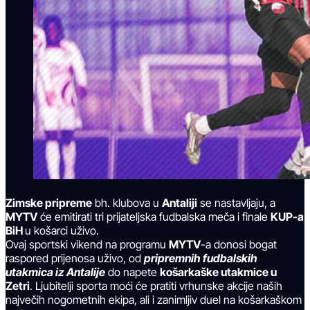
Zimske pripreme
bh. klubova u
Antaliji
se nastavljaju, a
MYTV
će emitirati tri prijateljska fudbalska meča i finale
KUP-a
BiH
u košarci uživo.
Ovaj sportski vikend na programu
MYTV
-a donosi bogat
raspored prijenosa uživo, od
pripremnih fudbalskih
utakmica iz Antalije
do napete
košarkaške utakmice u
Zetri
. Ljubitelji sporta moći će pratiti vrhunske akcije naših
največih nogometnih ekipa, ali i zanimljiv duel na košarkaškom