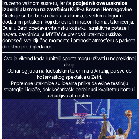
izuzetno važnom susretu, jer će
pobjednik ove utakmice
izboriti plasman na završnicu KUP-a Bosne i Hercegovine
.
Očekuje se borbena i čvrsta utakmica, s velikim ulogom i
dodatnim pritiskom koji donosi eliminacioni format takmičenja.
Duel u Zetri obećava vrhunsku košarku, atraktivne poteze i
napetu završnicu, a
MYTV
će prenositi utakmicu
uživo
,
donoseći sve ključne momente i prenosit atmosferu s parketa
direktno pred gledaoce.
Ovo je vikend kada ljubitelji sporta mogu uživati u neprekidnoj
akciji.
Od ranog jutra na fudbalskim terenima u Antaliji, pa sve do
košarkaškog spektakla u Zetri.
Pripremne utakmice su idealna prilika da ekipe testiraju
strategije i igrače, dok košarkaški derbi nudi kvalitetnu borbu i
uzbudljivu atmosferu.