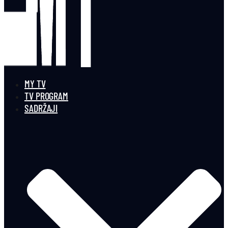
MY TV
TV PROGRAM
SADRŽAJI