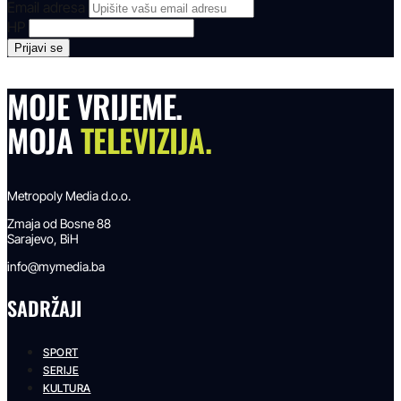
Email adresa
HP
MOJE VRIJEME.
MOJA
TELEVIZIJA.
Metropoly Media d.o.o.
Zmaja od Bosne 88
Sarajevo, BiH
info@mymedia.ba
SADRŽAJI
SPORT
SERIJE
KULTURA