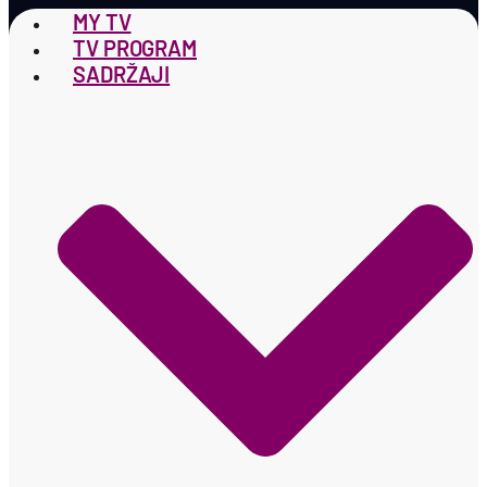
MY TV
TV PROGRAM
SADRŽAJI