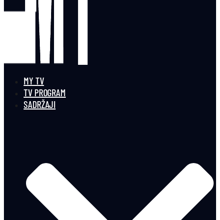
MY TV
TV PROGRAM
SADRŽAJI