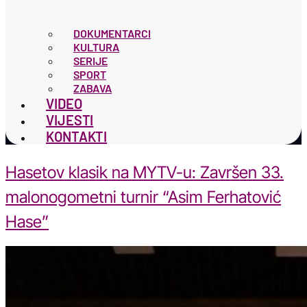
DOKUMENTARCI
KULTURA
SERIJE
SPORT
ZABAVA
VIDEO
VIJESTI
KONTAKTI
Hasetov klasik na MYTV-u: Završen 33.
malonogometni turnir “Asim Ferhatović
Hase”