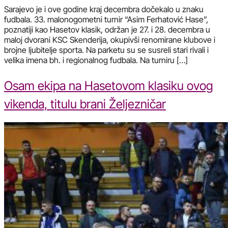
Sarajevo je i ove godine kraj decembra dočekalo u znaku
fudbala. 33. malonogometni turnir “Asim Ferhatović Hase”,
poznatiji kao Hasetov klasik, održan je 27. i 28. decembra u
maloj dvorani KSC Skenderija, okupivši renomirane klubove i
brojne ljubitelje sporta. Na parketu su se susreli stari rivali i
velika imena bh. i regionalnog fudbala. Na turniru […]
Osam ekipa na Hasetovom klasiku ovog
vikenda, titulu brani Željezničar