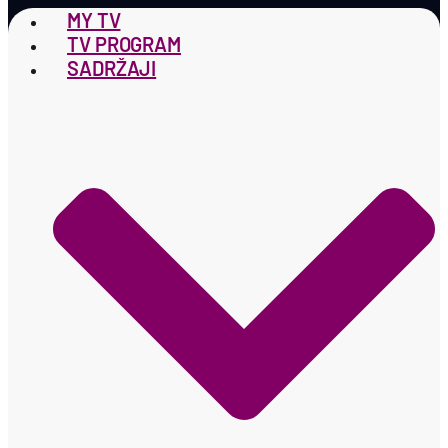
MY TV
TV PROGRAM
SADRŽAJI