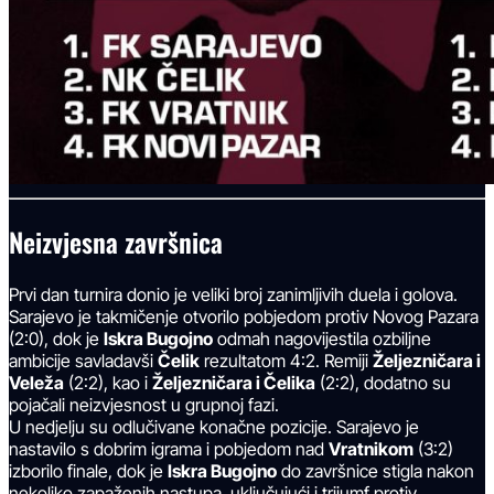
Neizvjesna završnica
Prvi dan turnira donio je veliki broj zanimljivih duela i golova.
Sarajevo je takmičenje otvorilo pobjedom protiv Novog Pazara
(2:0), dok je
Iskra Bugojno
odmah nagovijestila ozbiljne
ambicije savladavši
Čelik
rezultatom 4:2. Remiji
Željezničara i
Veleža
(2:2), kao i
Željezničara i Čelika
(2:2), dodatno su
pojačali neizvjesnost u grupnoj fazi.
U nedjelju su odlučivane konačne pozicije. Sarajevo je
nastavilo s dobrim igrama i pobjedom nad
Vratnikom
(3:2)
izborilo finale, dok je
Iskra Bugojno
do završnice stigla nakon
nekoliko zapaženih nastupa, uključujući i trijumf protiv