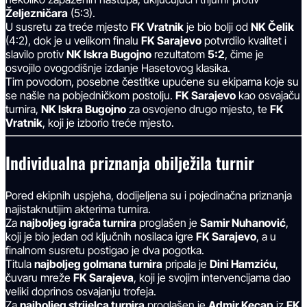
Željezničara
(5:3).
U susretu za treće mjesto
FK Vratnik
je bio bolji od
NK Čelik
(4:2), dok je u velikom finalu
FK Sarajevo
potvrdilo kvalitet i
slavilo protiv
NK Iskra Bugojno
rezultatom
5:2
, čime je
osvojilo ovogodišnje izdanje Hasetovog klasika.
Tim povodom, posebne čestitke upućene su ekipama koje su
se našle na pobjedničkom postolju.
FK Sarajevo
kao osvajaču
turnira,
NK Iskra Bugojno
za osvojeno drugo mjesto, te
FK
Vratnik
, koji je izborio treće mjesto.
Individualna priznanja obilježila turnir
Pored ekipnih uspjeha, dodijeljena su i pojedinačna priznanja
najistaknutijim akterima turnira.
Za
najboljeg igrača turnira
proglašen je
Samir Nuhanović
,
koji je bio jedan od ključnih nosilaca igre
FK Sarajevo
, a u
finalnom susretu postigao je dva pogotka.
Titula
najboljeg golmana turnira
pripala je
Dini Hamziću
,
čuvaru mreže
FK Sarajeva
, koji je svojim intervencijama dao
veliki doprinos osvajanju trofeja.
Za
najboljeg strijelca turnira
proglašen je
Admir Kecap
iz
FK