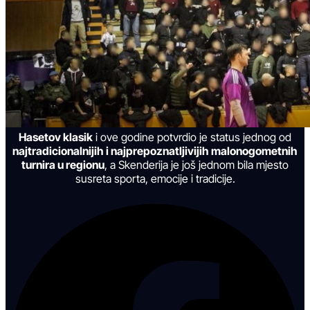
Hasetov klasik
i ove godine potvrdio je status jednog od
najtradicionalnijih i najprepoznatljivijih malonogometnih
turnira u regionu
, a Skenderija je još jednom bila mjesto
susreta sporta, emocije i tradicije.