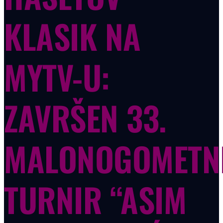
KLASIK NA
MYTV-U:
ZAVRŠEN 33.
MALONOGOMETN
TURNIR “ASIM