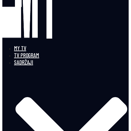
MY TV
TV PROGRAM
SADRŽAJI