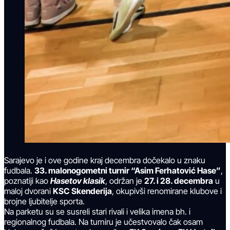
Sarajevo je i ove godine kraj decembra dočekalo u znaku
fudbala.
33. malonogometni turnir “Asim Ferhatović Hase”
,
poznatiji kao
Hasetov klasik
, održan je
27. i 28. decembra
u
maloj dvorani
KSC Skenderija
, okupivši renomirane klubove i
brojne ljubitelje sporta.
Na parketu su se susreli stari rivali i velika imena bh. i
regionalnog fudbala. Na turniru je učestvovalo čak osam