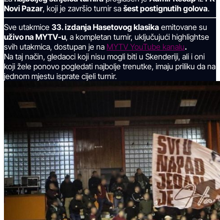
Novi Pazar
, koji je završio turnir sa
šest postignutih golova
.
Sve utakmice
33. izdanja Hasetovog klasika
emitovane su
uživo na MYTV-u
, a kompletan turnir, uključujući highlightse
svih utakmica, dostupan je na
MYTV YouTube kanalu
.
Na taj način, gledaoci koji nisu mogli biti u Skenderiji, ali i oni
koji žele ponovo pogledati najbolje trenutke, imaju priliku da na
jednom mjestu isprate cijeli turnir.