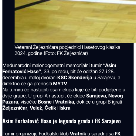
Veterani Željezničara pobjednici Hasetovog klasika
2024. godine (Foto: FK Željezničar)
Međunarodni malonogometni memorijalni turnir
“Asim
Ferhatović Hase”
, 33. po redu, bit će održan 27. i 28.
decembra u maloj dvorani
KSC Skenderija
u Sarajevu, a
direktno će ga prenositi
MYTV
.
Na turniru će nastupiti osam ekipa koje će biti podijeljene u
dvije grupe. U grupi A nastupit će ekipe
Sarajeva
,
Novog
Pazara
, visočke
Bosne
i
Vratnika
, dok će u grupi B igrati
Željezničar
,
Velež
,
Čelik
i
Iskra
.
Asim Ferhatović Hase je legenda grada i FK Sarajevo
Turnir organizuje Fudbalski klub
Vratnik
u saradnji sa
FK