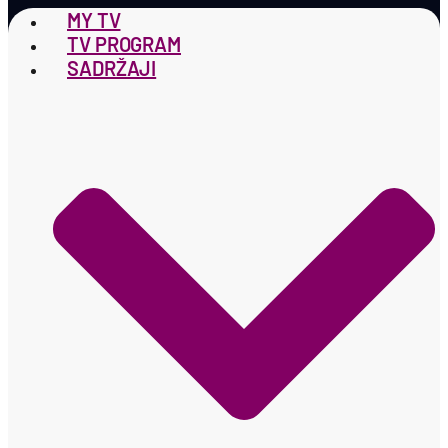
MY TV
TV PROGRAM
SADRŽAJI