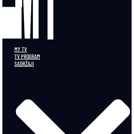
MY TV
TV PROGRAM
SADRŽAJI