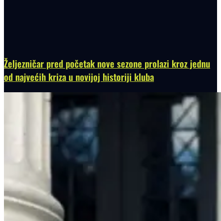
Željezničar pred početak nove sezone prolazi kroz jednu
od najvećih kriza u novijoj historiji kluba