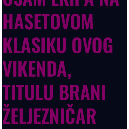
HASETOVOM
KLASIKU OVOG
VIKENDA,
TITULU BRANI
ŽELJEZNIČAR