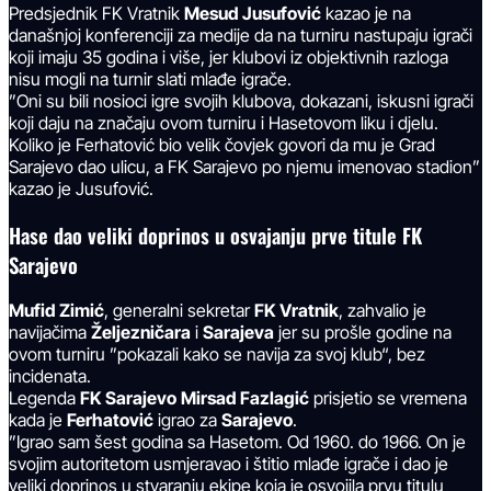
Predsjednik FK Vratnik
Mesud Jusufović
kazao je na
današnjoj konferenciji za medije da na turniru nastupaju igrači
koji imaju 35 godina i više, jer klubovi iz objektivnih razloga
nisu mogli na turnir slati mlađe igrače.
”Oni su bili nosioci igre svojih klubova, dokazani, iskusni igrači
koji daju na značaju ovom turniru i Hasetovom liku i djelu.
Koliko je Ferhatović bio velik čovjek govori da mu je Grad
Sarajevo dao ulicu, a FK Sarajevo po njemu imenovao stadion”
kazao je Jusufović.
Hase dao veliki doprinos u osvajanju prve titule FK
Sarajevo
Mufid Zimić
, generalni sekretar
FK Vratnik
, zahvalio je
navijačima
Željezničara
i
Sarajeva
jer su prošle godine na
ovom turniru ”pokazali kako se navija za svoj klub“, bez
incidenata.
Legenda
FK Sarajevo
Mirsad Fazlagić
prisjetio se vremena
kada je
Ferhatović
igrao za
Sarajevo
.
”Igrao sam šest godina sa Hasetom. Od 1960. do 1966. On je
svojim autoritetom usmjeravao i štitio mlađe igrače i dao je
veliki doprinos u stvaranju ekipe koja je osvojila prvu titulu