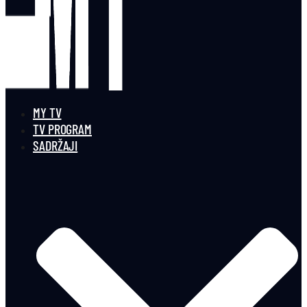
MY TV
TV PROGRAM
SADRŽAJI