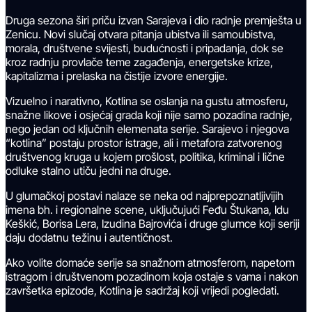
Druga sezona širi priču izvan Sarajeva i dio radnje premješta u
Zenicu. Novi slučaj otvara pitanja ubistva ili samoubistva,
morala, društvene svijesti, budućnosti i pripadanja, dok se
kroz radnju provlače teme zagađenja, energetske krize,
kapitalizma i prelaska na čistije izvore energije.
Vizuelno i narativno, Kotlina se oslanja na gustu atmosferu,
snažne likove i osjećaj grada koji nije samo pozadina radnje,
nego jedan od ključnih elemenata serije. Sarajevo i njegova
“kotlina” postaju prostor istrage, ali i metafora zatvorenog
društvenog kruga u kojem prošlost, politika, kriminal i lične
odluke stalno utiču jedni na druge.
U glumačkoj postavi nalaze se neka od najprepoznatljivijih
imena bh. i regionalne scene, uključujući Feđu Štukana, Idu
Keškić, Borisa Lera, Izudina Bajrovića i druge glumce koji seriji
daju dodatnu težinu i autentičnost.
Ako volite domaće serije sa snažnom atmosferom, napetom
istragom i društvenom pozadinom koja ostaje s vama i nakon
završetka epizode, Kotlina je sadržaj koji vrijedi pogledati.