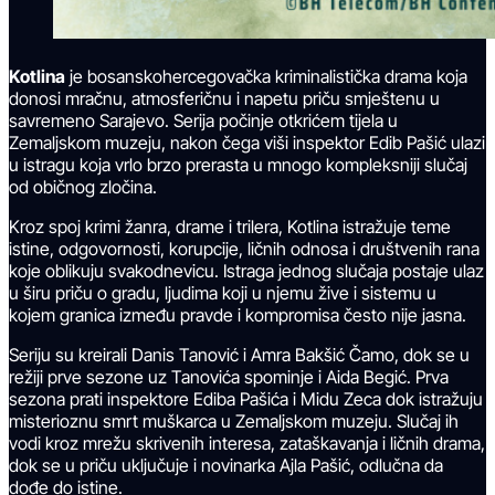
Kotlina
je bosanskohercegovačka kriminalistička drama koja
donosi mračnu, atmosferičnu i napetu priču smještenu u
savremeno Sarajevo. Serija počinje otkrićem tijela u
Zemaljskom muzeju, nakon čega viši inspektor Edib Pašić ulazi
u istragu koja vrlo brzo prerasta u mnogo kompleksniji slučaj
od običnog zločina.
Kroz spoj krimi žanra, drame i trilera, Kotlina istražuje teme
istine, odgovornosti, korupcije, ličnih odnosa i društvenih rana
koje oblikuju svakodnevicu. Istraga jednog slučaja postaje ulaz
u širu priču o gradu, ljudima koji u njemu žive i sistemu u
kojem granica između pravde i kompromisa često nije jasna.
Seriju su kreirali Danis Tanović i Amra Bakšić Čamo, dok se u
režiji prve sezone uz Tanovića spominje i Aida Begić. Prva
sezona prati inspektore Ediba Pašića i Midu Zeca dok istražuju
misterioznu smrt muškarca u Zemaljskom muzeju. Slučaj ih
vodi kroz mrežu skrivenih interesa, zataškavanja i ličnih drama,
dok se u priču uključuje i novinarka Ajla Pašić, odlučna da
dođe do istine.