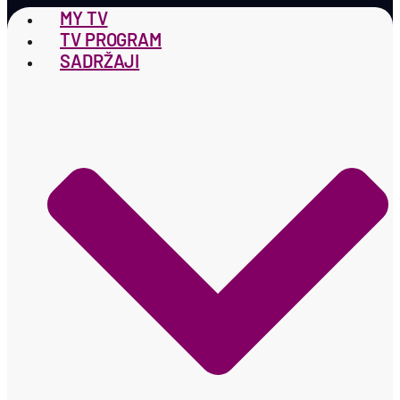
MY TV
TV PROGRAM
SADRŽAJI