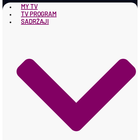
MY TV
TV PROGRAM
SADRŽAJI