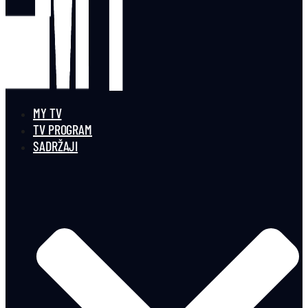
MY TV
TV PROGRAM
SADRŽAJI