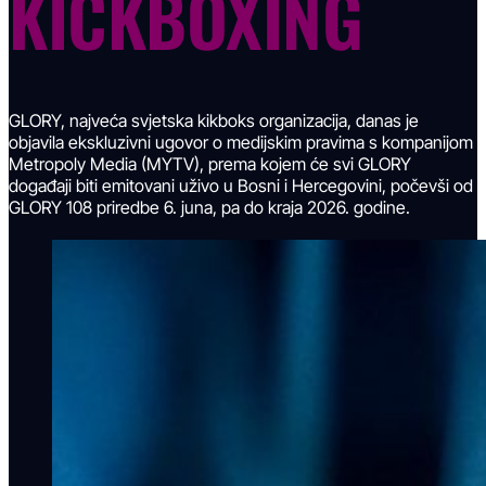
KICKBOXING
GLORY, najveća svjetska kikboks organizacija, danas je
objavila ekskluzivni ugovor o medijskim pravima s kompanijom
Metropoly Media (MYTV), prema kojem će svi GLORY
događaji biti emitovani uživo u Bosni i Hercegovini, počevši od
GLORY 108 priredbe 6. juna, pa do kraja 2026. godine.