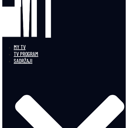
MY TV
TV PROGRAM
SADRŽAJI