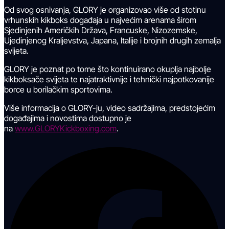
Od svog osnivanja, GLORY je organizovao više od stotinu
vrhunskih kikboks događaja u najvećim arenama širom
Sjedinjenih Američkih Država, Francuske, Nizozemske,
Ujedinjenog Kraljevstva, Japana, Italije i brojnih drugih zemalja
svijeta.
GLORY je poznat po tome što kontinuirano okuplja najbolje
kikboksače svijeta te najatraktivnije i tehnički najpotkovanije
borce u borilačkim sportovima.
Više informacija o GLORY-ju, video sadržajima, predstojećim
događajima i novostima dostupno je
na
www.GLORYKickboxing.com
.