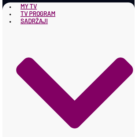
MY TV
TV PROGRAM
SADRŽAJI