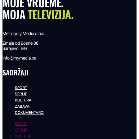
MOJE VRIJEME.
MOJA
TELEVIZIJA.
Metropoly Media d.o.o.
Zmaja od Bosne 88
Sarajevo, BiH
info@mymedia.ba
SADRŽAJI
SPORT
SERIJE
KULTURA
ZABAVA
DOKUMENTARCI
SPORT
SERIJE
KULTURA