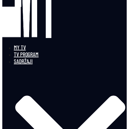
MY TV
TV PROGRAM
SADRŽAJI