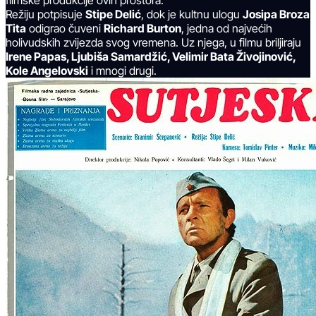
Režiju potpisuje
Stipe Delić
, dok je kultnu ulogu
Josipa Broza
Tita
odigrao čuveni
Richard Burton
, jedna od najvećih
holivudskih zvijezda svog vremena. Uz njega, u filmu briljiraju
Irene Papas, Ljubiša Samardžić, Velimir Bata Živojinović,
Kole Angelovski
i mnogi drugi.