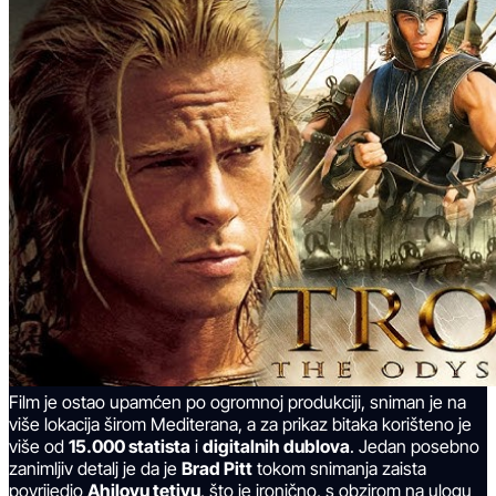
Film je ostao upamćen po ogromnoj produkciji, sniman je na
više lokacija širom Mediterana, a za prikaz bitaka korišteno je
više od
15.000 statista
i
digitalnih dublova
. Jedan posebno
zanimljiv detalj je da je
Brad Pitt
tokom snimanja zaista
povrijedio
Ahilovu tetivu
, što je ironično, s obzirom na ulogu