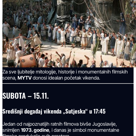
Za sve ljubitelje mitologije, historije i monumentalnih filmskih
scena,
MYTV
donosi idealan početak vikenda.
SUBOTA – 15.11.
Središnji događaj vikenda „Sutjeska“ u 17:45
Jedan od najpoznatijih ratnih filmova bivše Jugoslavije,
snimljen
1973. godine
, i danas je simbol monumentalne
filmske produkcije ovih prostora.