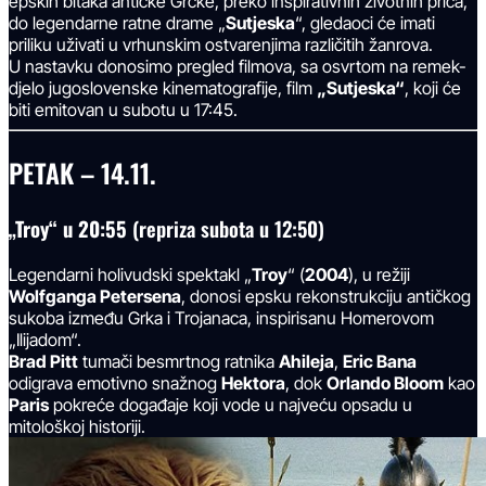
epskih bitaka antičke Grčke, preko inspirativnih životnih priča,
do legendarne ratne drame „
Sutjeska
“, gledaoci će imati
priliku uživati u vrhunskim ostvarenjima različitih žanrova.
U nastavku donosimo pregled filmova, sa osvrtom na remek-
djelo jugoslovenske kinematografije, film
„Sutjeska“
, koji će
biti emitovan u subotu u 17:45.
PETAK – 14.11.
„Troy“ u 20:55
(repriza subota u 12:50)
Legendarni holivudski spektakl „
Troy
“ (
2004
), u režiji
Wolfganga Petersena
, donosi epsku rekonstrukciju antičkog
sukoba između Grka i Trojanaca, inspirisanu Homerovom
„Ilijadom“.
Brad Pitt
tumači besmrtnog ratnika
Ahileja
,
Eric Bana
odigrava emotivno snažnog
Hektora
, dok
Orlando Bloom
kao
Paris
pokreće događaje koji vode u najveću opsadu u
mitološkoj historiji.