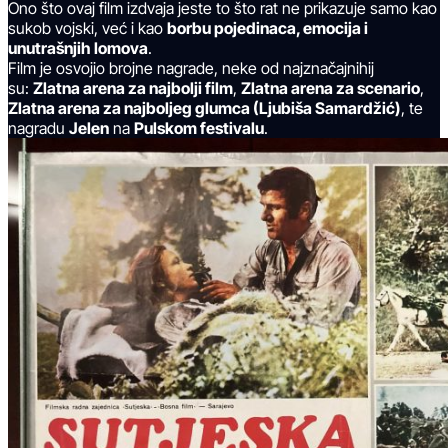
Ono što ovaj film izdvaja jeste to što rat ne prikazuje samo kao
sukob vojski, već i kao
borbu pojedinaca, emocija i
unutrašnjih lomova
.
Film je osvojio brojne nagrade, neke od najznačajnihij
su:
Zlatna arena za najbolji film
,
Zlatna arena za scenario
,
Zlatna arena za najboljeg glumca (Ljubiša Samardžić)
, te
nagradu
Jelen
na
Pulskom festivalu
.