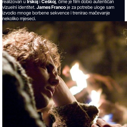
realizovan u
Irskoj
i
Češkoj
, čime je film dobio autentičan
vizuelni identitet.
James Franco
je za potrebe uloge sam
izvodio mnoge borbene sekvence i trenirao mačevanje
nekoliko mjeseci.