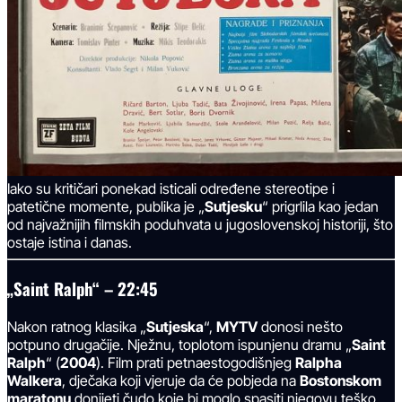
Iako su kritičari ponekad isticali određene stereotipe i
patetične momente, publika je „
Sutjesku
“ prigrlila kao jedan
od najvažnijih filmskih poduhvata u jugoslovenskoj historiji, što
ostaje istina i danas.
„Saint Ralph“ – 22:45
Nakon ratnog klasika „
Sutjeska
“,
MYTV
donosi nešto
potpuno drugačije. Nježnu, toplotom ispunjenu dramu „
Saint
Ralph
“ (
2004
). Film prati petnaestogodišnjeg
Ralpha
Walkera
, dječaka koji vjeruje da će pobjeda na
Bostonskom
maratonu
donijeti čudo koje bi moglo spasiti njegovu teško