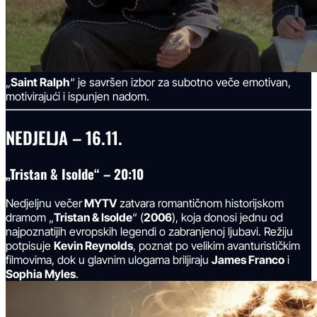
„
Saint Ralph
“ je savršen izbor za subotno veče emotivan,
motivirajući i ispunjen nadom.
NEDJELJA – 16.11.
„Tristan & Isolde“ – 20:10
Nedjeljnu večer
MYTV
zatvara romantičnom historijskom
dramom „
Tristan & Isolde
“ (
2006
), koja donosi jednu od
najpoznatijih evropskih legendi o zabranjenoj ljubavi. Režiju
potpisuje
Kevin Reynolds
, poznat po velikim avanturističkim
filmovima, dok u glavnim ulogama briljiraju
James Franco
i
Sophia Myles
.