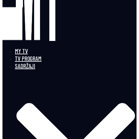
MY TV
TV PROGRAM
SADRŽAJI