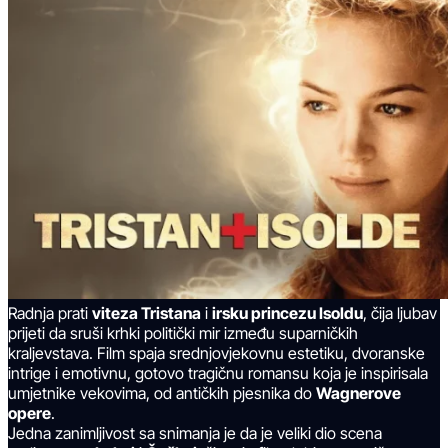
Radnja prati
viteza Tristana
i
irsku princezu Isoldu
, čija ljubav
prijeti da sruši krhki politički mir između suparničkih
kraljevstava. Film spaja srednjovjekovnu estetiku, dvoranske
intrige i emotivnu, gotovo tragičnu romansu koja je inspirisala
umjetnike vekovima, od antičkih pjesnika do
Wagnerove
opere
.
Jedna zanimljivost sa snimanja je da je veliki dio scena