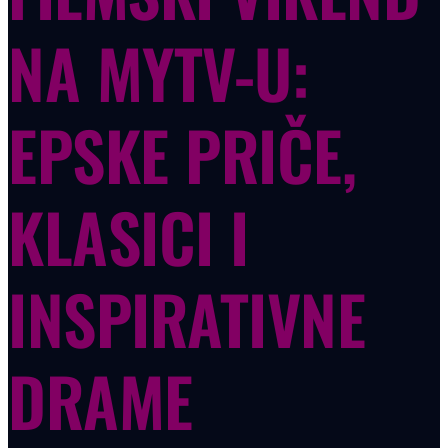
NA MYTV-U:
EPSKE PRIČE,
KLASICI I
INSPIRATIVNE
DRAME