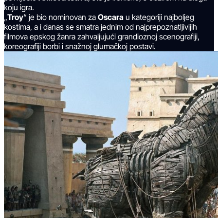
koju igra.
„
Troy
“ je bio nominovan za
Oscara
u kategoriji najboljeg
kostima, a i danas se smatra jednim od najprepoznatljivijih
filmova epskog žanra zahvaljujući grandioznoj scenografiji,
koreografiji borbi i snažnoj glumačkoj postavi.