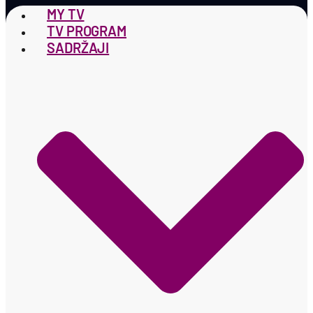
MY TV
TV PROGRAM
SADRŽAJI