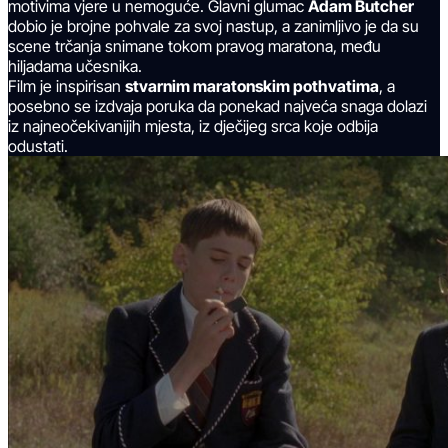
motivima vjere u nemoguće. Glavni glumac
Adam Butcher
dobio je brojne pohvale za svoj nastup, a zanimljivo je da su
scene trčanja snimane tokom pravog maratona, među
hiljadama učesnika.
Film je inspirisan
stvarnim maratonskim pothvatima
, a
posebno se izdvaja poruka da ponekad najveća snaga dolazi
iz najneočekivanijih mjesta, iz dječijeg srca koje odbija
odustati.