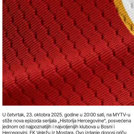
U četvrtak, 23. oktobra 2025. godine u 20:00 sati, na MYTV-u
stiže nova epizoda serijala „Historija Hercegovine“, posvećena
jednom od najpoznatijih i najvoljenijih klubova u Bosni i
Hercegovini, FK Veležu iz Mostara. Ovo izdanje donosi priču