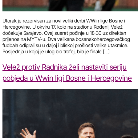
Utorak je rezervisan za novi veliki derbi WWin lige Bosne i
Hercegovine. U okviru 17. kolo na stadionu Rođeni, Velež
dočekuje Sarajevo. Ovaj susret počinje u 18:30 uz direktan
prijenos na MYTV-u. Dva velikana bosanskohercegovačkog
fudbala odigrali su u daljoj i bliskoj prošlosti velike utakmice.
Posljednja u kojoj je ulog bio trofej, bila je finale […]
Velež protiv Radnika želi nastaviti seriju
pobjeda u Wwin ligi Bosne i Hercegovine