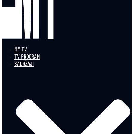
MY TV
TV PROGRAM
SADRŽAJI