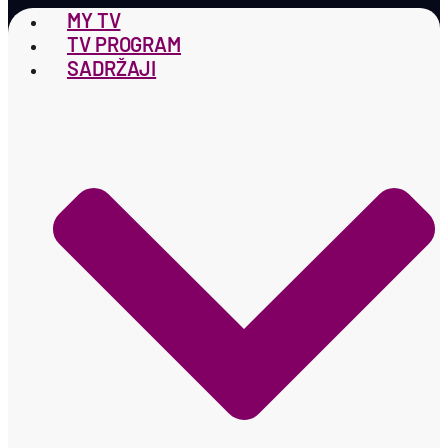
MY TV
TV PROGRAM
SADRŽAJI