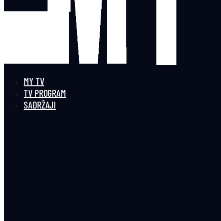
MY TV
TV PROGRAM
SADRŽAJI