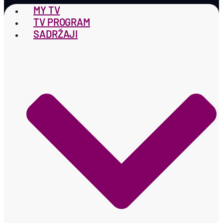
MY TV
TV PROGRAM
SADRŽAJI