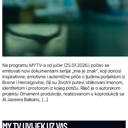
Na programu MYTV-a od jučer (25.01.2026.) počeo se
emitovati novi dokumentarni serijal „Ime je znak“, koji donosi
inspirativne, emotivne i autentične priče o ljudima porijeklom iz
Bosne i Hercegovine, čiji su životni putevi oblikovani imenom,
identitetom i prostorom iz kojeg potiču. Riječ je o autorskom
projektu Ornament produkcije, realizovanom u koprodukciji sa
Al Jazeera Balkans, […]
MY TV UVIJEK UZ VAS.