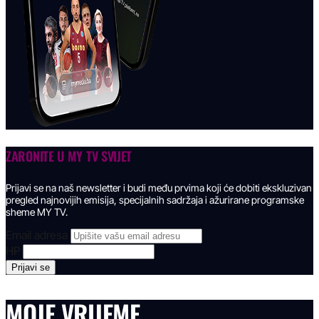
ZARONITE U
MY TV SVIJET
Prijavi se na naš newsletter i budi među prvima koji će dobiti ekskluzivan
pregled najnovijih emisija, specijalnih sadržaja i ažurirane programske
sheme MY TV.
Email adresa
HP
MOJE VRIJEME.