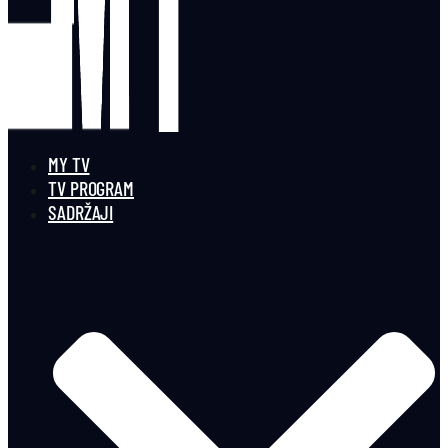
MY TV
TV PROGRAM
SADRŽAJI