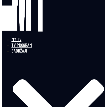
MY TV
TV PROGRAM
SADRŽAJI