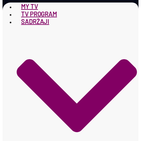
MY TV
TV PROGRAM
SADRŽAJI