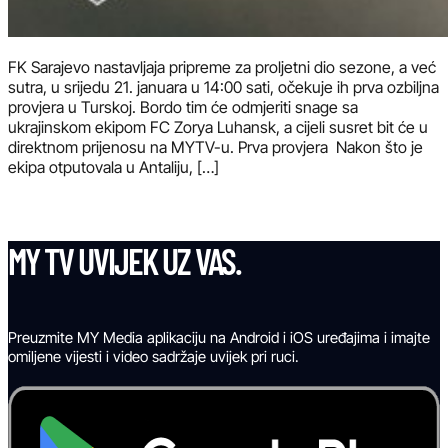
FK Sarajevo nastavljaja pripreme za proljetni dio sezone, a već
sutra, u srijedu 21. januara u 14:00 sati, očekuje ih prva ozbiljna
provjera u Turskoj. Bordo tim će odmjeriti snage sa
ukrajinskom ekipom FC Zorya Luhansk, a cijeli susret bit će u
direktnom prijenosu na MYTV-u. Prva provjera Nakon što je
ekipa otputovala u Antaliju, […]
MY TV UVIJEK UZ VAS.
Preuzmite MY Media aplikaciju na Android i iOS uređajima i imajte
omiljene vijesti i video sadržaje uvijek pri ruci.