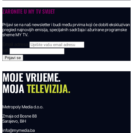
ZARONITE U
MY TV SVIJET
Prijavi se na naš newsletter i budi među prvima koji će dobiti ekskluzivan
pregled najnovijih emisija, specijalnih sadržaja i ažurirane programske
sheme MY TV.
Email adresa
HP
MOJE VRIJEME.
MOJA
TELEVIZIJA.
Metropoly Media d.o.o.
Zmaja od Bosne 88
Sarajevo, BiH
info@mymedia.ba