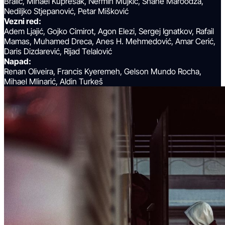
Bralić, Mihael Kuprešak, Nermin Mujkić, Shane Maroodza,
Nediljko Stjepanović, Petar Mišković
Vezni red:
Adem Ljajić, Gojko Cimirot, Agon Elezi, Sergej Ignatkov, Rafail
Mamas, Muhamed Dreca, Anes H. Mehmedović, Amar Cerić,
Daris Dizdarević, Rijad Telalović
Napad:
Renan Oliveira, Francis Kyeremeh, Gelson Mundo Rocha,
Mihael Mlinarić, Aldin Turkeš