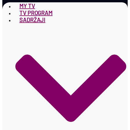
MY TV
TV PROGRAM
SADRŽAJI