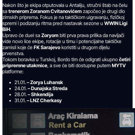
Nakon što je ekipa otputovala u Antaliju, stručni štab na čelu
sa
trenerom Zoranom Cvitanovićem
započeo je drugi dio
zimskih priprema. Fokus je na taktičkom uigravanju, fizičkoj
spremi i podizanju ritma pred nastavak sezone u
WWIN Ligi
BiH
.
Upravo će duel sa
Zoryom
biti prva prava prilika da navijači
vide novo lice ekipe, rotacije u timu i potencijalne taktičke
zamisli koje će
FK Sarajevo
koristiti u drugom dijelu
prvenstva.
Tokom boravka u Turskoj, Bordo tim će odigrati ukupno
četiri
pripremne utakmice
, a sve će biti dostupne putem
MYTV
platforme:
21.01.
– Zorya Luhansk
24.01.
– Dunajska Streda
28.01.
– Shkendija
31.01.
– LNZ Cherkasy