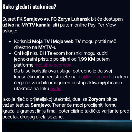
Kako gledati utakmicu?
Susret
FK Sarajevo vs. FC Zorya Luhansk
bit će dostupan
uživo
na
MYTV kanalu
, ali i putem online Pay-Per-View
usluge:
Korisnici
Moja TV i Moja web TV
mogu pratiti meč
direktno na
MYTV
-u
Oni koji nisu BH Telecom korisnici mogu kupiti
jednokratni pristup po cijeni od
1,99 KM
putem
platforme
moj.bhtelecom.ba
Da bi se koristila ova usluga, potrebno je da svoj
korisnički račun registrujete na
moj.bhtelecom.ba
nakon
čega će vam biti omogućen pristup aktivaciji/plaćanju
utakmica na linku
ovdje
.
Iako je riječ o prijateljskoj utakmici, duel sa
Zoryom
bit će
važan test za
Sarajevo
. Trener će moći procijeniti formu
igrača, uigranost linija tima i potencijalne taktičke varijante pred
početak drugog dijela sezone.