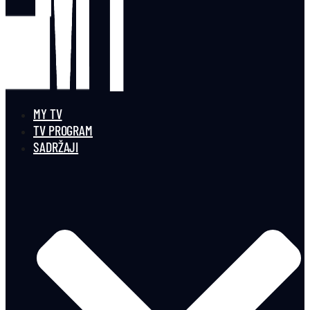
MY TV
TV PROGRAM
SADRŽAJI