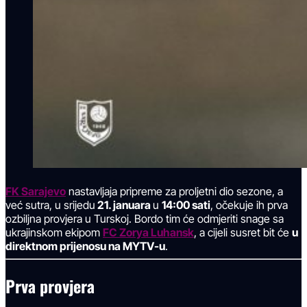
FK Sarajevo
nastavljaja pripreme za proljetni dio sezone, a
već sutra, u srijedu
21. januara
u
14:00 sati
, očekuje ih prva
ozbiljna provjera u Turskoj. Bordo tim će odmjeriti snage sa
ukrajinskom ekipom
FC Zorya Luhansk
, a cijeli susret bit će
u
direktnom prijenosu na MYTV-u
.
Prva provjera