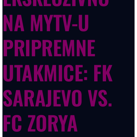
NA MYTV-U
PRIPREMNE
UTAKMICE: FK
SARAJEVO VS.
FC ZORYA