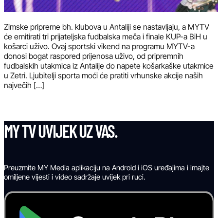
Zimske pripreme bh. klubova u Antaliji se nastavljaju, a MYTV
će emitirati tri prijateljska fudbalska meča i finale KUP-a BiH u
košarci uživo. Ovaj sportski vikend na programu MYTV-a
donosi bogat raspored prijenosa uživo, od pripremnih
fudbalskih utakmica iz Antalije do napete košarkaške utakmice
u Zetri. Ljubitelji sporta moći će pratiti vrhunske akcije naših
največih […]
MY TV UVIJEK UZ VAS.
Preuzmite MY Media aplikaciju na Android i iOS uređajima i imajte
omiljene vijesti i video sadržaje uvijek pri ruci.