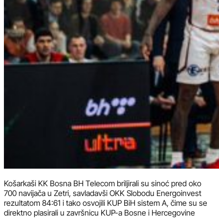
Košarkaši KK Bosna BH Telecom briljirali su sinoć pred oko
700 navijača u Zetri, savladavši OKK Slobodu Energoinvest
rezultatom 84:61 i tako osvojili KUP BiH sistem A, čime su se
direktno plasirali u završnicu KUP-a Bosne i Hercegovine