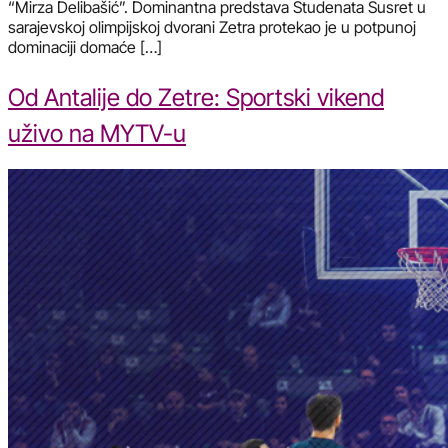
“Mirza Delibašić”. Dominantna predstava Studenata Susret u
sarajevskoj olimpijskoj dvorani Zetra protekao je u potpunoj
dominaciji domaće […]
Od Antalije do Zetre: Sportski vikend
uživo na MYTV-u