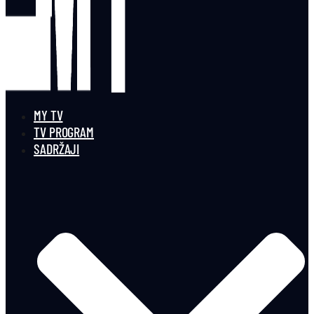
MY TV
TV PROGRAM
SADRŽAJI