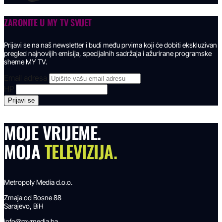
ZARONITE U
MY TV SVIJET
Prijavi se na naš newsletter i budi među prvima koji će dobiti ekskluzivan
pregled najnovijih emisija, specijalnih sadržaja i ažurirane programske
sheme MY TV.
Email adresa
HP
MOJE VRIJEME.
MOJA
TELEVIZIJA.
Metropoly Media d.o.o.
Zmaja od Bosne 88
Sarajevo, BiH
info@mymedia.ba