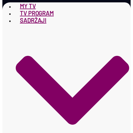
MY TV
TV PROGRAM
SADRŽAJI