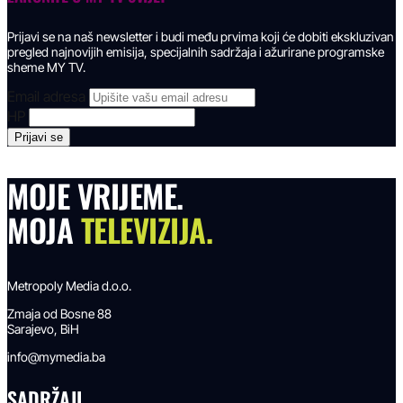
Prijavi se na naš newsletter i budi među prvima koji će dobiti ekskluzivan
pregled najnovijih emisija, specijalnih sadržaja i ažurirane programske
sheme MY TV.
Email adresa
HP
MOJE VRIJEME.
MOJA
TELEVIZIJA.
Metropoly Media d.o.o.
Zmaja od Bosne 88
Sarajevo, BiH
info@mymedia.ba
SADRŽAJI