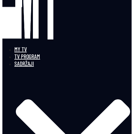
MY TV
TV PROGRAM
SADRŽAJI