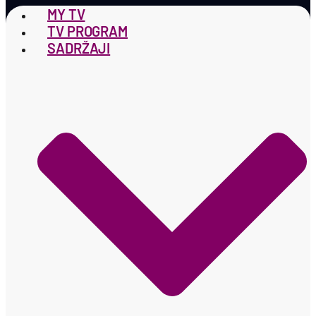
MY TV
TV PROGRAM
SADRŽAJI