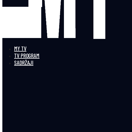
MY TV
TV PROGRAM
SADRŽAJI