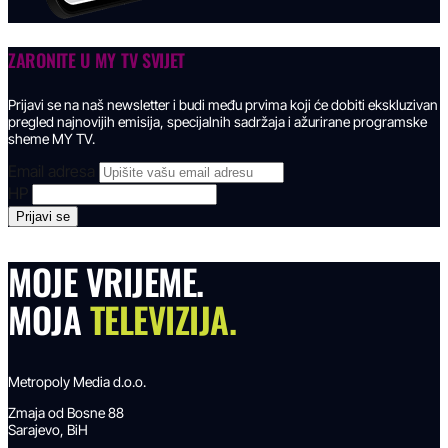
ZARONITE U
MY TV SVIJET
Prijavi se na naš newsletter i budi među prvima koji će dobiti ekskluzivan
pregled najnovijih emisija, specijalnih sadržaja i ažurirane programske
sheme MY TV.
Email adresa
HP
MOJE VRIJEME.
MOJA
TELEVIZIJA.
Metropoly Media d.o.o.
Zmaja od Bosne 88
Sarajevo, BiH