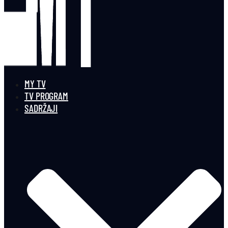
MY TV
TV PROGRAM
SADRŽAJI