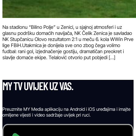
Na stadionu “Bilino Polje” u Zenici, u sjajnoj atmosferi i uz
glasnu podršku domaćih navijača, NK Čelik Zenica je savladao
NK Stupčanicu Olovo rezultatom 2:1 u meču 6. kola WWin Prve
lige FBiH.Utakmica je donijela sve ono zbog čega volimo
fudbal: rani gol, izjednačenje gostiju, dramatičan preokret i
slavlje domaće ekipe. Telalović otvorio put pobjedi […]
MY TV UVIJEK UZ VAS.
Preuzmite MY Media aplikaciju na Android i iOS uređajima i imajte
omiljene vijesti i video sadržaje uvijek pri ruci.