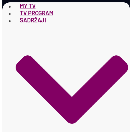
MY TV
TV PROGRAM
SADRŽAJI