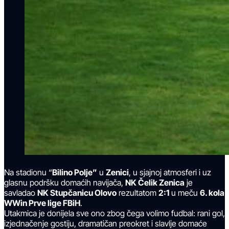
Na stadionu “
Bilino Polje”
u
Zenici
, u sjajnoj atmosferi i uz
glasnu podršku domaćih navijača,
NK Čelik Zenica
je
savladao
NK Stupčanicu Olovo
rezultatom
2:1
u meču
6. kola
WWin Prve lige FBiH
.
Utakmica je donijela sve ono zbog čega volimo fudbal: rani gol,
izjednačenje gostiju, dramatičan preokret i slavlje domaće