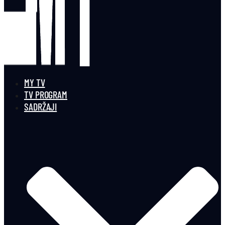
MY TV
TV PROGRAM
SADRŽAJI