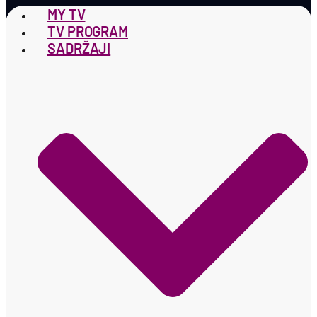
MY TV
TV PROGRAM
SADRŽAJI