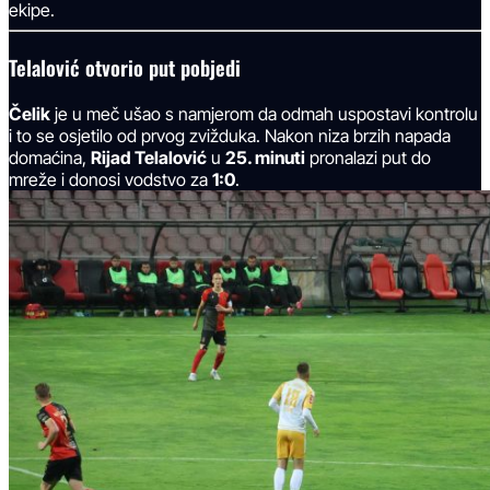
ekipe.
Telalović otvorio put pobjedi
Čelik
je u meč ušao s namjerom da odmah uspostavi kontrolu
i to se osjetilo od prvog zvižduka. Nakon niza brzih napada
domaćina,
Rijad Telalović
u
25. minuti
pronalazi put do
mreže i donosi vodstvo za
1:0
.