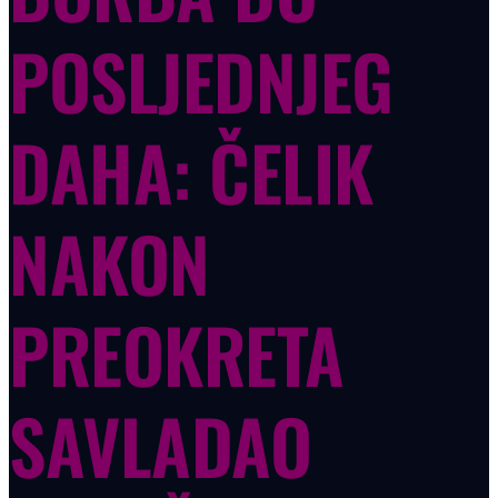
POSLJEDNJEG
DAHA: ČELIK
NAKON
PREOKRETA
SAVLADAO