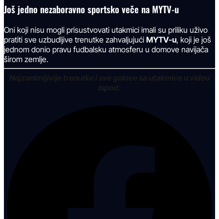
Još jedno nezaboravno sportsko veče na MYTV-u
Oni koji nisu mogli prisustvovati utakmici imali su priliku uživo
pratiti sve uzbudljive trenutke zahvaljujući
MYTV-u
, koji je još
jednom donio pravu fudbalsku atmosferu u domove navijača
širom zemlje.
Najzanimljivije trenutke i sve golove sa utakmice u videu
ispod: