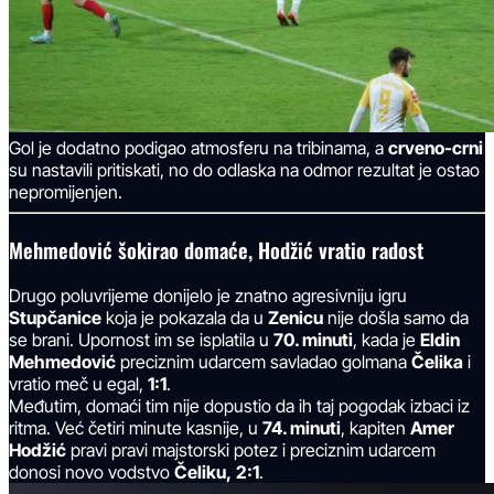
Gol je dodatno podigao atmosferu na tribinama, a
crveno-crni
su nastavili pritiskati, no do odlaska na odmor rezultat je ostao
nepromijenjen.
Mehmedović šokirao domaće, Hodžić vratio radost
Drugo poluvrijeme donijelo je znatno agresivniju igru
Stupčanice
koja je pokazala da u
Zenicu
nije došla samo da
se brani. Upornost im se isplatila u
70. minuti
, kada je
Eldin
Mehmedović
preciznim udarcem savladao golmana
Čelika
i
vratio meč u egal,
1:1
.
Međutim, domaći tim nije dopustio da ih taj pogodak izbaci iz
ritma. Već četiri minute kasnije, u
74. minuti
, kapiten
Amer
Hodžić
pravi pravi majstorski potez i preciznim udarcem
donosi novo vodstvo
Čeliku,
2:1
.