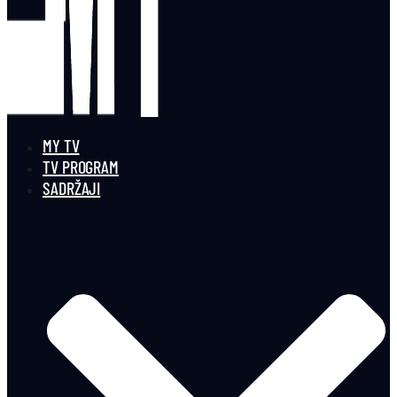
MY TV
TV PROGRAM
SADRŽAJI