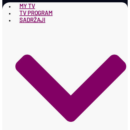
MY TV
TV PROGRAM
SADRŽAJI