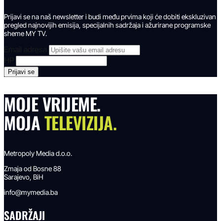
Prijavi se na naš newsletter i budi među prvima koji će dobiti ekskluzivan
pregled najnovijih emisija, specijalnih sadržaja i ažurirane programske
sheme MY TV.
Email adresa
HP
MOJE VRIJEME.
MOJA
TELEVIZIJA.
Metropoly Media d.o.o.
Zmaja od Bosne 88
Sarajevo, BiH
info@mymedia.ba
SADRŽAJI