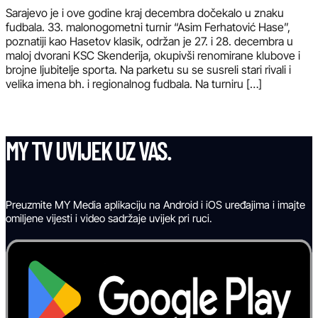
Sarajevo je i ove godine kraj decembra dočekalo u znaku
fudbala. 33. malonogometni turnir “Asim Ferhatović Hase”,
poznatiji kao Hasetov klasik, održan je 27. i 28. decembra u
maloj dvorani KSC Skenderija, okupivši renomirane klubove i
brojne ljubitelje sporta. Na parketu su se susreli stari rivali i
velika imena bh. i regionalnog fudbala. Na turniru […]
MY TV UVIJEK UZ VAS.
Preuzmite MY Media aplikaciju na Android i iOS uređajima i imajte
omiljene vijesti i video sadržaje uvijek pri ruci.