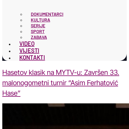
DOKUMENTARCI
KULTURA
SERIJE
SPORT
ZABAVA
VIDEO
VIJESTI
KONTAKTI
Hasetov klasik na MYTV-u: Završen 33.
malonogometni turnir “Asim Ferhatović
Hase”