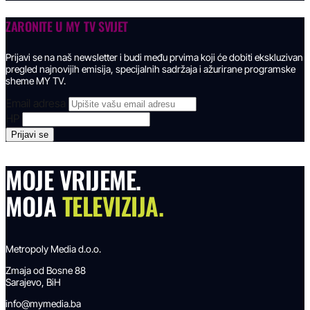
ZARONITE U
MY TV SVIJET
Prijavi se na naš newsletter i budi među prvima koji će dobiti ekskluzivan
pregled najnovijih emisija, specijalnih sadržaja i ažurirane programske
sheme MY TV.
Email adresa
HP
MOJE VRIJEME.
MOJA
TELEVIZIJA.
Metropoly Media d.o.o.
Zmaja od Bosne 88
Sarajevo, BiH
info@mymedia.ba