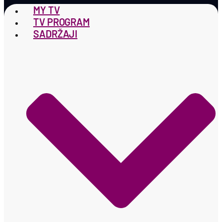
MY TV
TV PROGRAM
SADRŽAJI