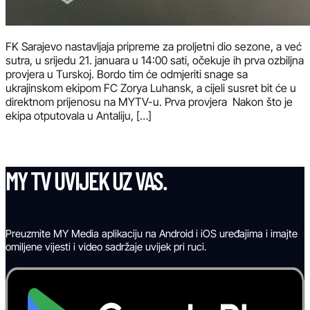
FK Sarajevo nastavljaja pripreme za proljetni dio sezone, a već
sutra, u srijedu 21. januara u 14:00 sati, očekuje ih prva ozbiljna
provjera u Turskoj. Bordo tim će odmjeriti snage sa
ukrajinskom ekipom FC Zorya Luhansk, a cijeli susret bit će u
direktnom prijenosu na MYTV-u. Prva provjera Nakon što je
ekipa otputovala u Antaliju, […]
MY TV UVIJEK UZ VAS.
Preuzmite MY Media aplikaciju na Android i iOS uređajima i imajte
omiljene vijesti i video sadržaje uvijek pri ruci.