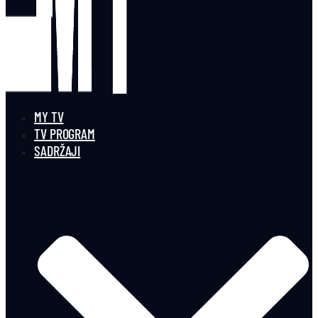
MY TV
TV PROGRAM
SADRŽAJI