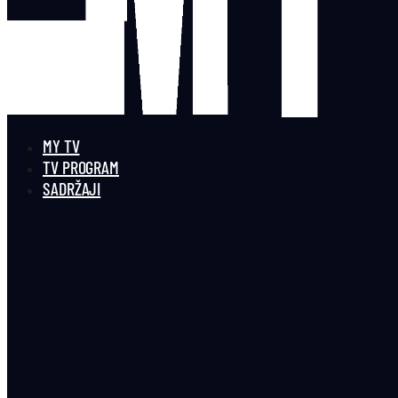
MY TV
TV PROGRAM
SADRŽAJI