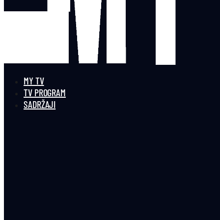
MY TV
TV PROGRAM
SADRŽAJI