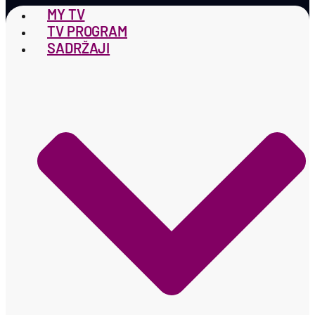
MY TV
TV PROGRAM
SADRŽAJI