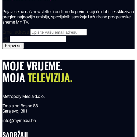
Prijavi se na naš newsletter i budi među prvima koji će dobiti ekskluzivan
pregled najnovijih emisija, specijalnih sadržaja i ažurirane programske
sheme MY TV.
Email adresa
HP
MOJE VRIJEME.
MOJA
TELEVIZIJA.
Metropoly Media d.o.o.
Zmaja od Bosne 88
Sarajevo, BiH
info@mymedia.ba
SADRŽAJI