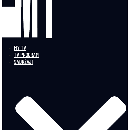
MY TV
TV PROGRAM
SADRŽAJI