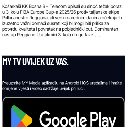
Košarkaši KK Bosna BH Telecom upisali su sinoć težak poraz
u 3. kolu FIBA Europe Cup-a 2025/26 protiv talijanske ekipe
Pallacanestro Reggiana, ali već u narednim danima očekuju ih
izuzetno važni domaći susreti koji bi mogli biti prilika za
potvrdu kvaliteta i povratak na pobjednički put. Dominantan
nastup Reggiane U utakmici 3. kola druge faze […]
MY TV UVIJEK UZ VAS.
Preuzmite MY Media aplikaciju na Android i iOS uređajima i imajte
omiljene vijesti i video sadržaje uvijek pri ruci.