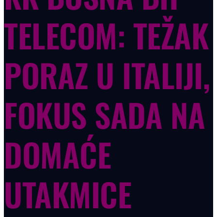
TELECOM: TEŽAK
PORAZ U ITALIJI,
FOKUS SADA NA
DOMAĆE
UTAKMICE