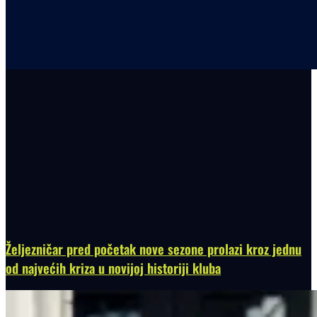
Željezničar pred početak nove sezone prolazi kroz jednu
od najvećih kriza u novijoj historiji kluba