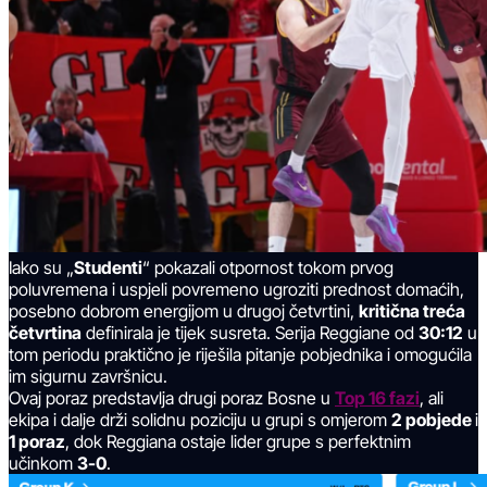
Iako su „
Studenti
“ pokazali otpornost tokom prvog
poluvremena i uspjeli povremeno ugroziti prednost domaćih,
posebno dobrom energijom u drugoj četvrtini,
kritična treća
četvrtina
definirala je tijek susreta. Serija Reggiane od
30:12
u
tom periodu praktično je riješila pitanje pobjednika i omogućila
im sigurnu završnicu.
Ovaj poraz predstavlja drugi poraz Bosne u
Top 16 fazi
, ali
ekipa i dalje drži solidnu poziciju u grupi s omjerom
2 pobjede
i
1 poraz
, dok Reggiana ostaje lider grupe s perfektnim
učinkom
3-0
.