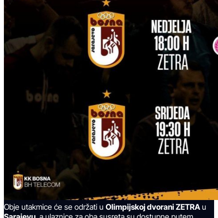
Obje utakmice će se održati u
Olimpijskoj dvorani ZETRA
u
Sarajevu
, a ulaznice za oba susreta su dostupne putem