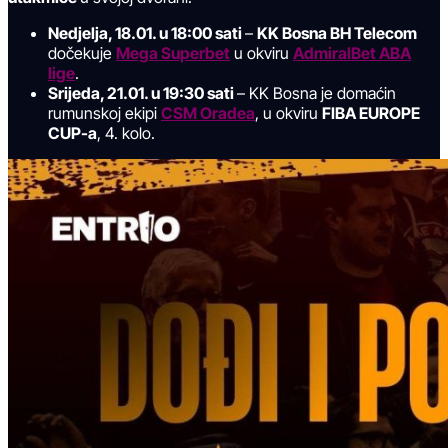
Nedjelja, 18.01. u 18:00 sati
–
KK Bosna BH Telecom
dočekuje
Mega Superbet
u okviru
AdmiralBet ABA
lige
.
Srijeda, 21.01. u 19:30 sati
– KK Bosna je domaćin
rumunskoj ekipi
CSM Oradea
, u okviru
FIBA EUROPE
CUP-a
, 4. kolo.