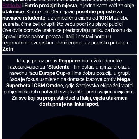
Entrio.ba
i Entrio prodajnih mjesta
, a jedna karta važi za
obje
utakmice
. Klub je također najavio
posebne popuste za
navijače i studente
, uz simboličnu cijenu od
10 KM
za oba
susreta, čime želi okupiti što veću podršku plavoj publici.
Ove dvije domaće utakmice predstavljaju priliku za Bosnu da
ispravi utisak nakon poraza u Italiji i nastavi borbu u
regionalnim i evropskim takmičenjima, uz podršku publike u
Zetri
.
Iako je poraz protiv
Reggiane
bio težak i donekle
razočaravajući za “
Studente
“, tim ostaje u igri za prolaz u
narednu fazu
Europe Cup
-a i ima dobru poziciju u grupi.
Sada je fokus usmjeren na domaće izazove protiv
Mega
Superbeta
i
CSM Oradee
, gdje Sarajevska ekipa želi vratiti
pobjednički duh i potvrditi svoj kvalitet pred svojim navijačima.
Za sve koji su propustili duel u Italiji, cijela utakmica
dostupna je na linku ispod.