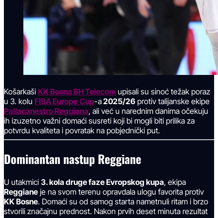
Košarkaši
KK Bosna BH Telecom
upisali su sinoć težak poraz
u 3. kolu
FIBA Europe Cup
-a
2025/26
protiv talijanske ekipe
Pallacanestro Reggiana
, ali već u narednim danima očekuju
ih izuzetno važni domaći susreti koji bi mogli biti prilika za
potvrdu kvaliteta i povratak na pobjednički put.
Dominantan nastup Reggiane
U utakmici
3. kola druge faze Evropskog kupa
, ekipa
Reggiane
je na svom terenu opravdala ulogu favorita protiv
KK Bosne
. Domaći su od samog starta nametnuli ritam i brzo
stvorili značajnu prednost. Nakon prvih deset minuta rezultat