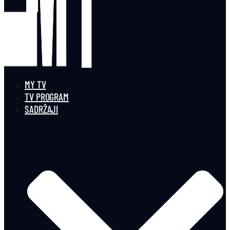
MY TV
TV PROGRAM
SADRŽAJI