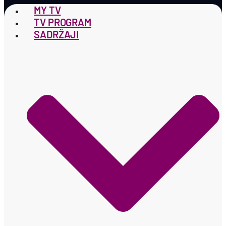
MY TV
TV PROGRAM
SADRŽAJI