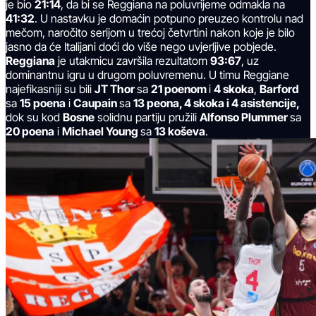
je bio
21:14
, da bi se Reggiana na poluvrijeme odmakla na
41:32
. U nastavku je domaćin potpuno preuzeo kontrolu nad
mečom, naročito serijom u trećoj četvrtini nakon koje je bilo
jasno da će Italijani doći do više nego uvjerljive pobjede.
Reggiana
je utakmicu završila rezultatom
93:67
, uz
dominantnu igru u drugom poluvremenu. U timu Reggiane
najefikasniji su bili
JT Thor
sa
21 poenom
i
4 skoka
,
Barford
sa
15 poena
i
Caupain
sa
13 peona, 4 skoka i 4 asistencije,
dok su kod
Bosne
solidnu partiju pružili
Alfonso Plummer
sa
20 poena
i
Michael Young
sa
13 koševa
.