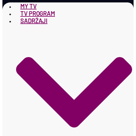
MY TV
TV PROGRAM
SADRŽAJI