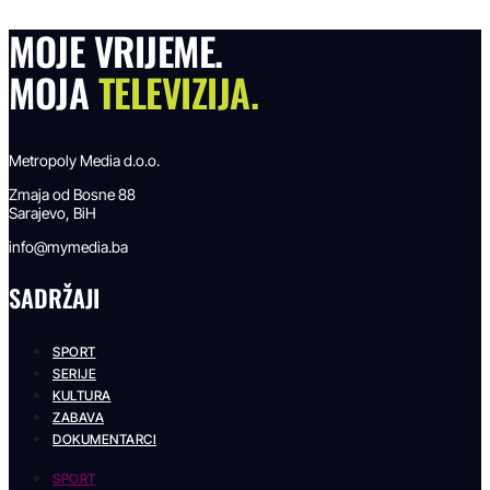
MOJE VRIJEME.
MOJA
TELEVIZIJA.
Metropoly Media d.o.o.
Zmaja od Bosne 88
Sarajevo, BiH
info@mymedia.ba
SADRŽAJI
SPORT
SERIJE
KULTURA
ZABAVA
DOKUMENTARCI
SPORT