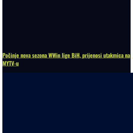
Počinje nova sezona WWin lige BiH, prijenosi utakmica na
MYTV-u