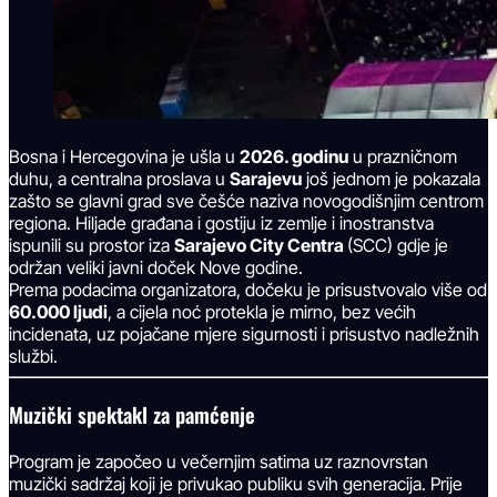
Bosna i Hercegovina je ušla u
2026. godinu
u prazničnom
duhu, a centralna proslava u
Sarajevu
još jednom je pokazala
zašto se glavni grad sve češće naziva novogodišnjim centrom
regiona. Hiljade građana i gostiju iz zemlje i inostranstva
ispunili su prostor iza
Sarajevo City Centra
(SCC) gdje je
održan veliki javni doček Nove godine.
Prema podacima organizatora, dočeku je prisustvovalo više od
60.000 ljudi
, a cijela noć protekla je mirno, bez većih
incidenata, uz pojačane mjere sigurnosti i prisustvo nadležnih
službi.
Muzički spektakl za pamćenje
Program je započeo u večernjim satima uz raznovrstan
muzički sadržaj koji je privukao publiku svih generacija. Prije