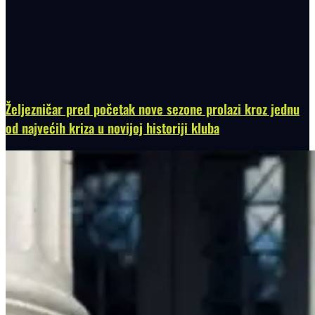
Željezničar pred početak nove sezone prolazi kroz jednu
od najvećih kriza u novijoj historiji kluba