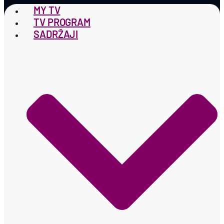
MY TV
TV PROGRAM
SADRŽAJI