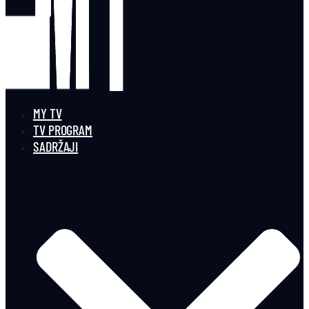
MY TV
TV PROGRAM
SADRŽAJI