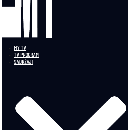
MY TV
TV PROGRAM
SADRŽAJI