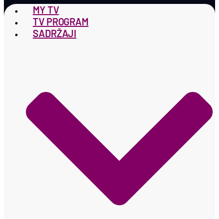
MY TV
TV PROGRAM
SADRŽAJI