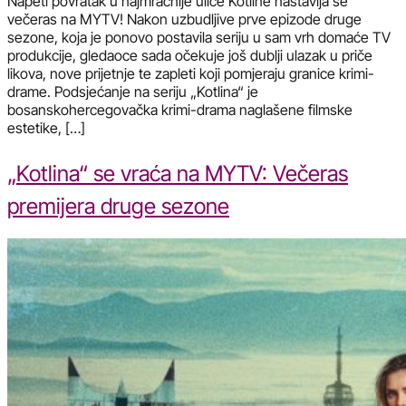
Napeti povratak u najmračnije ulice Kotlinе nastavlja se
večeras na MYTV! Nakon uzbudljive prve epizode druge
sezone, koja je ponovo postavila seriju u sam vrh domaće TV
produkcije, gledaoce sada očekuje još dublji ulazak u priče
likova, nove prijetnje te zapleti koji pomjeraju granice krimi-
drame. Podsjećanje na seriju „Kotlina“ je
bosanskohercegovačka krimi-drama naglašene filmske
estetike, […]
„Kotlina“ se vraća na MYTV: Večeras
premijera druge sezone