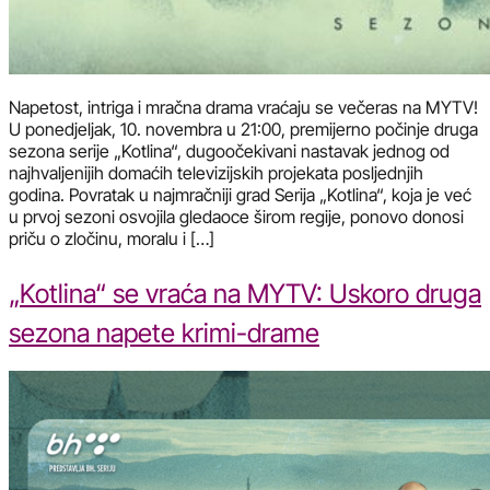
Napetost, intriga i mračna drama vraćaju se večeras na MYTV!
U ponedjeljak, 10. novembra u 21:00, premijerno počinje druga
sezona serije „Kotlina“, dugoočekivani nastavak jednog od
najhvaljenijih domaćih televizijskih projekata posljednjih
godina. Povratak u najmračniji grad Serija „Kotlina“, koja je već
u prvoj sezoni osvojila gledaoce širom regije, ponovo donosi
priču o zločinu, moralu i […]
„Kotlina“ se vraća na MYTV: Uskoro druga
sezona napete krimi-drame