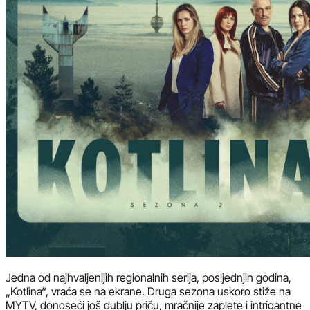
Jedna od najhvaljenijih regionalnih serija, posljednjih godina,
„Kotlina“, vraća se na ekrane. Druga sezona uskoro stiže na
MYTV, donoseći još dublju priču, mračnije zaplete i intrigantne