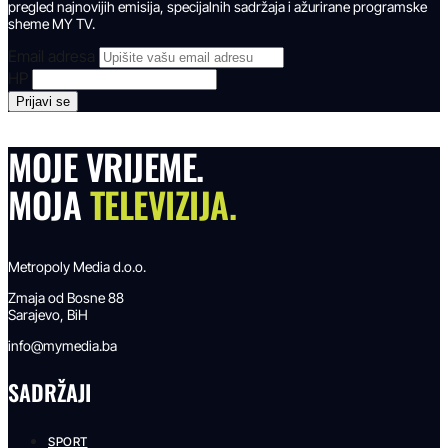
pregled najnovijih emisija, specijalnih sadržaja i ažurirane programske
sheme MY TV.
Email adresa
HP
MOJE VRIJEME.
MOJA
TELEVIZIJA.
Metropoly Media d.o.o.
Zmaja od Bosne 88
Sarajevo, BiH
info@mymedia.ba
SADRŽAJI
SPORT