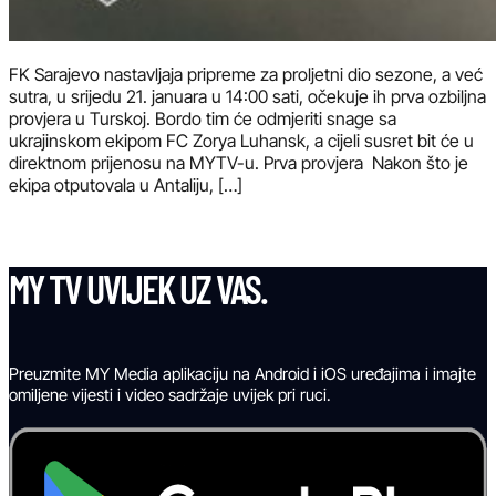
FK Sarajevo nastavljaja pripreme za proljetni dio sezone, a već
sutra, u srijedu 21. januara u 14:00 sati, očekuje ih prva ozbiljna
provjera u Turskoj. Bordo tim će odmjeriti snage sa
ukrajinskom ekipom FC Zorya Luhansk, a cijeli susret bit će u
direktnom prijenosu na MYTV-u. Prva provjera Nakon što je
ekipa otputovala u Antaliju, […]
MY TV UVIJEK UZ VAS.
Preuzmite MY Media aplikaciju na Android i iOS uređajima i imajte
omiljene vijesti i video sadržaje uvijek pri ruci.