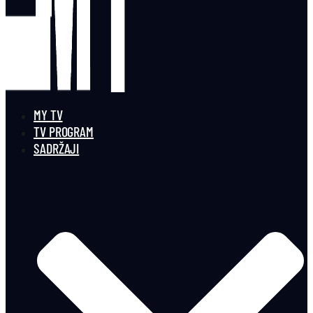
MY TV
TV PROGRAM
SADRŽAJI