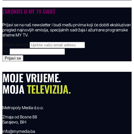
ZARONITE U
MY TV SVIJET
Prijavi se na naš newsletter i budi među prvima koji će dobiti ekskluzivan
pregled najnovijih emisija, specijalnih sadržaja i ažurirane programske
sheme MY TV.
Email adresa
HP
MOJE VRIJEME.
MOJA
TELEVIZIJA.
Metropoly Media d.o.o.
Zmaja od Bosne 88
Sarajevo, BiH
info@mymedia.ba