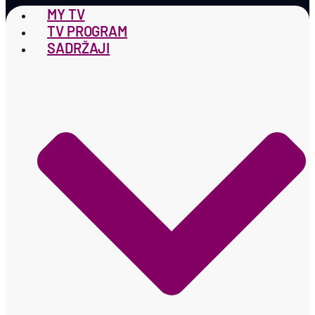
MY TV
TV PROGRAM
SADRŽAJI