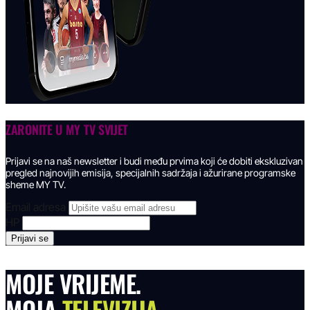
ZARONITE U
MY TV SVIJET
Prijavi se na naš newsletter i budi među prvima koji će dobiti ekskluzivan
pregled najnovijih emisija, specijalnih sadržaja i ažurirane programske
sheme MY TV.
Email adresa
HP
MOJE VRIJEME.
MOJA
TELEVIZIJA.