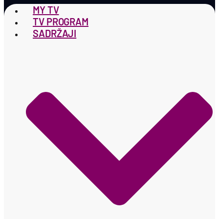
MY TV
TV PROGRAM
SADRŽAJI