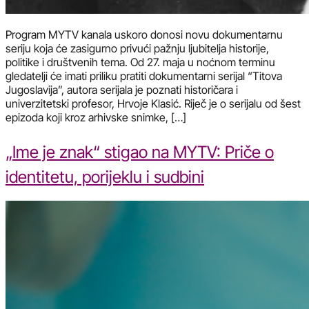
Program MYTV kanala uskoro donosi novu dokumentarnu
seriju koja će zasigurno privući pažnju ljubitelja historije,
politike i društvenih tema. Od 27. maja u noćnom terminu
gledatelji će imati priliku pratiti dokumentarni serijal “Titova
Jugoslavija”, autora serijala je poznati historičara i
univerzitetski profesor, Hrvoje Klasić. Riječ je o serijalu od šest
epizoda koji kroz arhivske snimke, […]
„Ime je znak“ stigao na MYTV: Priče o
identitetu, porijeklu i sudbini