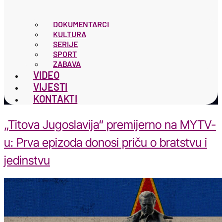
DOKUMENTARCI
KULTURA
SERIJE
SPORT
ZABAVA
VIDEO
VIJESTI
KONTAKTI
„Titova Jugoslavija“ premijerno na MYTV-
u: Prva epizoda donosi priču o bratstvu i
jedinstvu