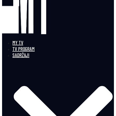
MY TV
TV PROGRAM
SADRŽAJI