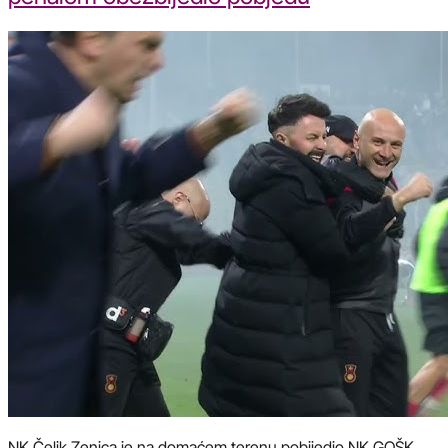
NK Čelik Zenica je na domaćem terenu pobijedio NK GOŠK