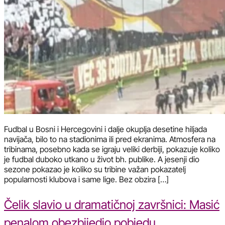
Fudbal u Bosni i Hercegovini i dalje okuplja desetine hiljada
navijača, bilo to na stadionima ili pred ekranima. Atmosfera na
tribinama, posebno kada se igraju veliki derbiji, pokazuje koliko
je fudbal duboko utkano u život bh. publike. A jesenji dio
sezone pokazao je koliko su tribine važan pokazatelj
popularnosti klubova i same lige. Bez obzira […]
Čelik slavio u dramatičnoj završnici: Masić
penalom obezbijedio pobjedu