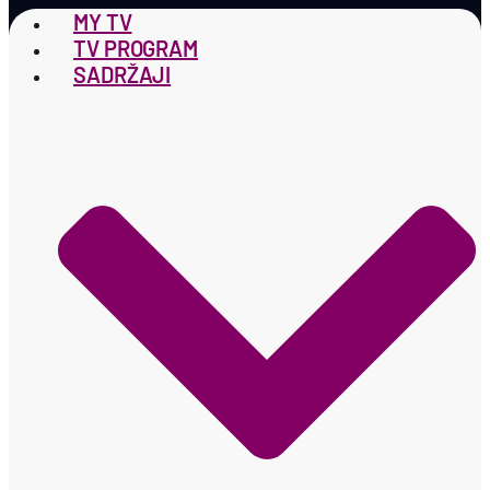
MY TV
TV PROGRAM
SADRŽAJI