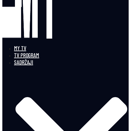
MY TV
TV PROGRAM
SADRŽAJI