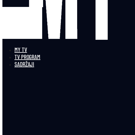
MY TV
TV PROGRAM
SADRŽAJI