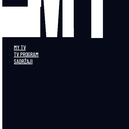
MY TV
TV PROGRAM
SADRŽAJI