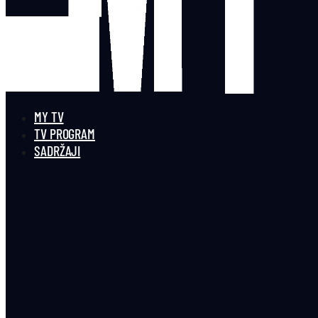
MY TV
TV PROGRAM
SADRŽAJI