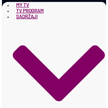
MY TV
TV PROGRAM
SADRŽAJI