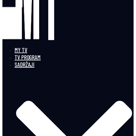
MY TV
TV PROGRAM
SADRŽAJI