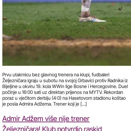
Prvu utakmicu bez glavnog trenera na klupi, fudbaleri
Željezničara igraju u subotu na svojoj Grbavici protiv Radnika iz
Bijeljine u okviru 19. kola WWin lige Bosne i Hercegovine. Duel
počinje u 16:00 sati uz direktan prijenos na MYTV. Rekordan
poraz u vječitom derbiju (4:0) na Hasetovom stadionu koštao
je posla Admira Adžema. Trener koji je […]
Admir Adžem više nije trener
Željezničara! Klub potvrdio raskid