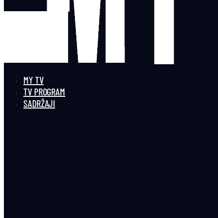
MY TV
TV PROGRAM
SADRŽAJI