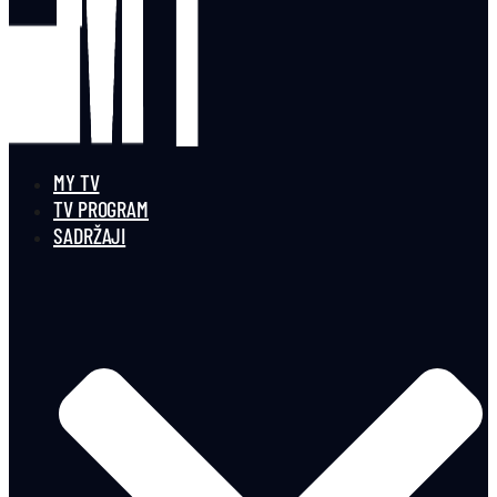
MY TV
TV PROGRAM
SADRŽAJI