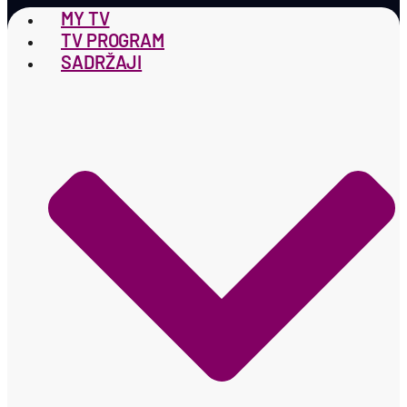
MY TV
TV PROGRAM
SADRŽAJI