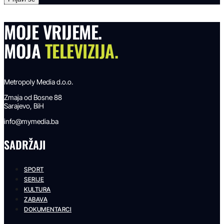
MOJE VRIJEME.
MOJA
TELEVIZIJA.
Metropoly Media d.o.o.
Zmaja od Bosne 88
Sarajevo, BiH
info@mymedia.ba
SADRŽAJI
SPORT
SERIJE
KULTURA
ZABAVA
DOKUMENTARCI