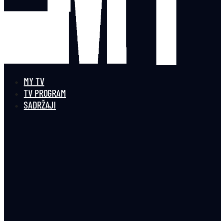
MY TV
TV PROGRAM
SADRŽAJI