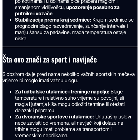
po kotlinama i u dolinama biće praćeni maglom i
smanjenom vidljivošću,
upozorenje posebno za
putnike i vozače
.
Stabilizacija prema kraj sedmice:
Krajem sedmice se
prognozira blago razvedravanje, sunčanije intervale i
manju šansu za padavine, mada temperatura ostaje
niska.
Šta ovo znači za sport i navijače
S obzirom da je pred nama nekoliko važnih sportskih mečeva
vrijeme bi moglo imati važnu ulogu:
Za fudbalske utakmice i treninge napolju:
Blage
temperature i relativno suho vrijeme su povoljni, ali
magla i jutarnja kiša mogu odložiti termine ili otežati
dolazak i pripremu.
Za dvoranske sportove i utakmice:
Unutrašnji uslovi
neće zavisiti od vremena, ali navijači koji dolaze na
tribine mogu imati problema sa transportom i
vremenskim neprilikama.