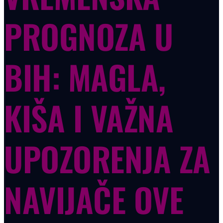
PROGNOZA U
BIH: MAGLA,
KIŠA I VAŽNA
UPOZORENJA ZA
NAVIJAČE OVE