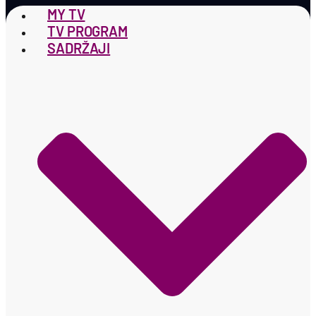
MY TV
TV PROGRAM
SADRŽAJI