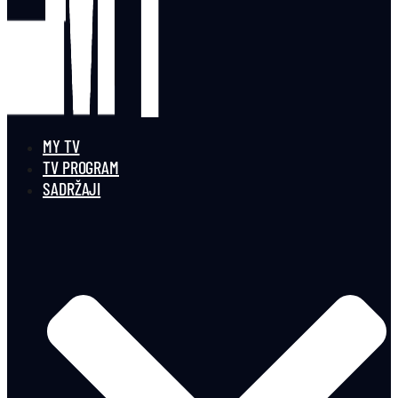
MY TV
TV PROGRAM
SADRŽAJI