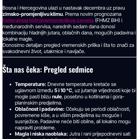
Bosna i Hercegovina ulazi u nastavak decembra uz pravu
zimsko-promjenljivu klimu
. Prema novim prognozama
Federalnog hidrometeorološkog zavoda
(FHMZ BiH) i
međunarodnih servisa, narednih sedam dana donosi
kombinaciju hladnijih jutara, oblačnih dana, mogućih padavina i
lokalne magle.
Donosimo detaljan pregled vremenskih prilika i šta to znači za
svakodnevni život, utakmice i navijače.
Šta nas čeka: Pregled sedmice
Temperature:
Dnevne temperature kretaće se
uglavnom između
5 i 10 °C
, uz jutarnje vrijednosti koje bi
mogle pasti blizu
nule
, posebno u kotlinama i gora-
planinskim predjelima.
Oblačnost i padavine:
Očekuju se periodi oblačnosti,
povremene kiše, a u višim predjelima su moguće i
susnježice. Padavine neće biti obilne, ali lokalno mogu
napraviti probleme.
Magla i niska naoblaka:
Jutra i rani prijepodnevni sati