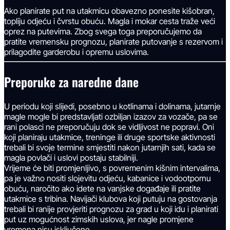
Ako planirate put na utakmicu obavezno ponesite kišobran,
topliju odjeću i čvrstu obuću. Magla i mokar cesta traže veći
oprez na putevima. Zbog svega toga preporučujemo da
pratite vremensku prognozu, planirate putovanje s rezervom i
prilagodite garderobu i opremu uslovima.
Preporuke za naredne dane
U periodu koji slijedi, posebno u kotlinama i dolinama, jutarnje
magle mogle bi predstavljati ozbiljan izazov za vozače, pa se
rani polasci ne preporučuju dok se vidljivost ne popravi. Oni
koji planiraju utakmice, treninge ili druge sportske aktivnosti
trebali bi svoje termine smjestiti nakon jutarnjih sati, kada se
magla povlači i uslovi postaju stabilniji.
Vrijeme će biti promjenljivo, s povremenim kišnim intervalima,
pa je važno nositi slojevitu odjeću, kabanice i vodootpornu
obuću, naročito ako idete na vanjske događaje ili pratite
utakmice s tribina. Navijači klubova koji putuju na gostovanja
trebali bi ranije provjeriti prognozu za grad u koji idu i planirati
put uz mogućnost zimskih uslova, jer nagle promjene
vremena nisu isključene.