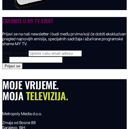
ZARONITE U
MY TV SVIJET
Prijavi se na naš newsletter i budi među prvima koji će dobiti ekskluzivan
pregled najnovijih emisija, specijalnih sadržaja i ažurirane programske
sheme MY TV.
Email adresa
HP
MOJE VRIJEME.
MOJA
TELEVIZIJA.
Metropoly Media d.o.o.
Zmaja od Bosne 88
Sarajevo, BiH