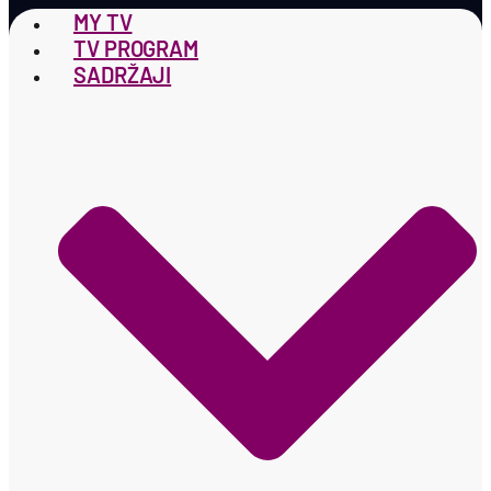
MY TV
TV PROGRAM
SADRŽAJI