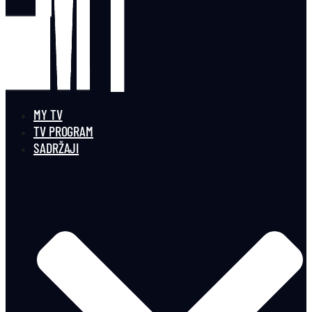
MY TV
TV PROGRAM
SADRŽAJI