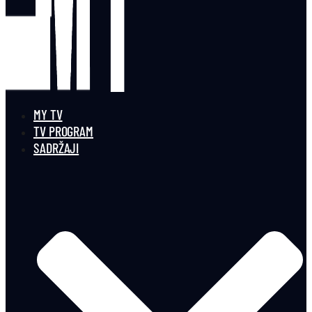
MY TV
TV PROGRAM
SADRŽAJI