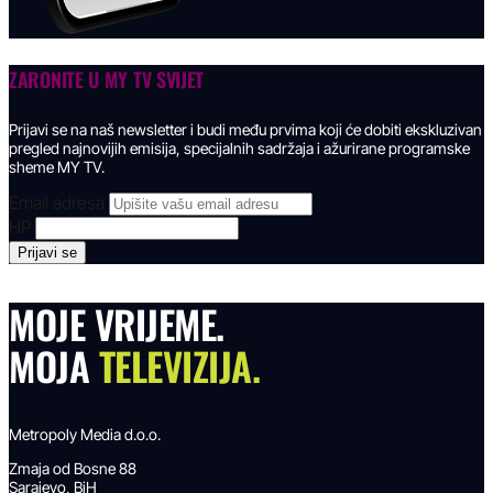
ZARONITE U
MY TV SVIJET
Prijavi se na naš newsletter i budi među prvima koji će dobiti ekskluzivan
pregled najnovijih emisija, specijalnih sadržaja i ažurirane programske
sheme MY TV.
Email adresa
HP
MOJE VRIJEME.
MOJA
TELEVIZIJA.
Metropoly Media d.o.o.
Zmaja od Bosne 88
Sarajevo, BiH