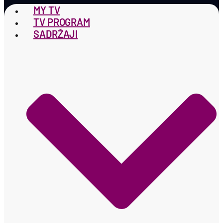
MY TV
TV PROGRAM
SADRŽAJI