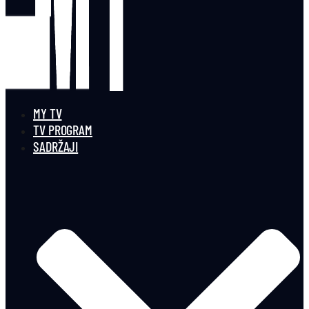
MY TV
TV PROGRAM
SADRŽAJI