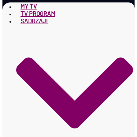
MY TV
TV PROGRAM
SADRŽAJI