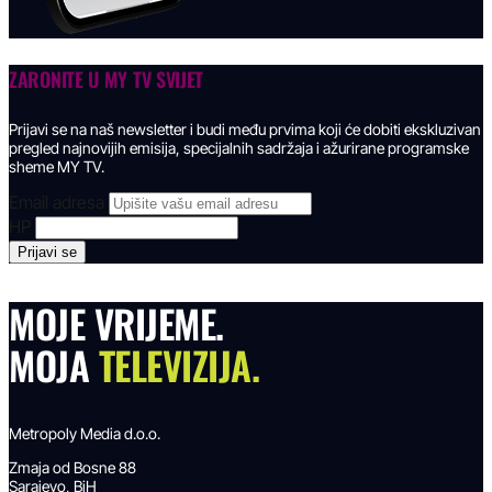
ZARONITE U
MY TV SVIJET
Prijavi se na naš newsletter i budi među prvima koji će dobiti ekskluzivan
pregled najnovijih emisija, specijalnih sadržaja i ažurirane programske
sheme MY TV.
Email adresa
HP
MOJE VRIJEME.
MOJA
TELEVIZIJA.
Metropoly Media d.o.o.
Zmaja od Bosne 88
Sarajevo, BiH