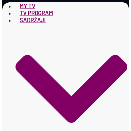
MY TV
TV PROGRAM
SADRŽAJI