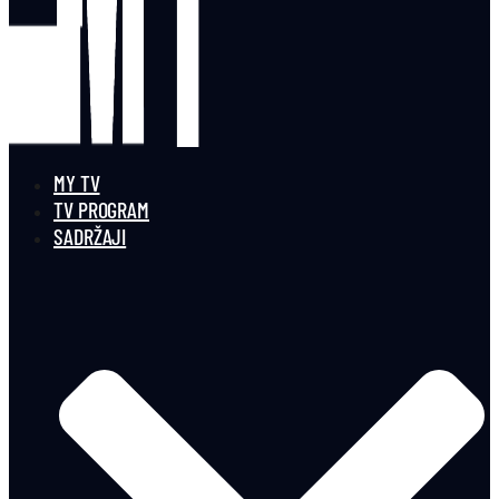
MY TV
TV PROGRAM
SADRŽAJI