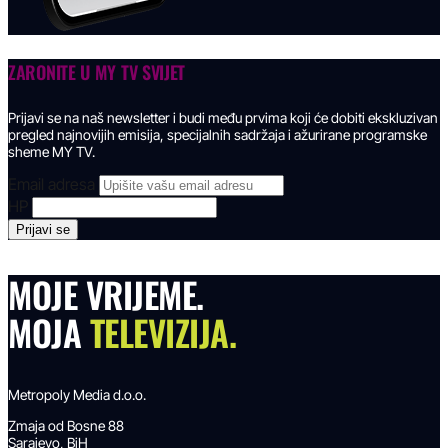
ZARONITE U
MY TV SVIJET
Prijavi se na naš newsletter i budi među prvima koji će dobiti ekskluzivan
pregled najnovijih emisija, specijalnih sadržaja i ažurirane programske
sheme MY TV.
Email adresa
HP
MOJE VRIJEME.
MOJA
TELEVIZIJA.
Metropoly Media d.o.o.
Zmaja od Bosne 88
Sarajevo, BiH